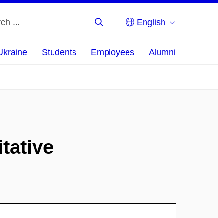
English
Search
...
Ukraine
Students
Employees
Alumni
tative