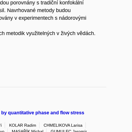
dou porovnány s tradiční konfokální
 sil. Navrhované metody budou
kovány v experimentech s nádorovými
ch metodik využitelných v živých vědách.
 by quantitative phase and flow stress
í
KOLAR Radim
CHMELIKOVA Larisa
vo
MASAŘÍK Michal
GUMULEC Jaromír