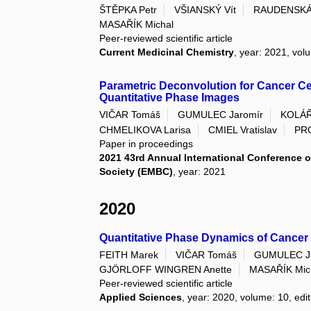
ŠTĚPKA Petr
VŠIANSKÝ Vít
RAUDENSKÁ 
MASAŘÍK Michal
Peer-reviewed scientific article
Current Medicinal Chemistry
, year: 2021, vol
Parametric Deconvolution for Cancer Ce
Quantitative Phase Images
VIČAR Tomáš
GUMULEC Jaromír
KOLÁŘ
CHMELIKOVA Larisa
CMIEL Vratislav
PRO
Paper in proceedings
2021 43rd Annual International Conference o
Society (EMBC)
, year: 2021
2020
Quantitative Phase Dynamics of Cancer 
FEITH Marek
VIČAR Tomáš
GUMULEC J
GJÖRLOFF WINGREN Anette
MASAŘÍK Mic
Peer-reviewed scientific article
Applied Sciences
, year: 2020, volume: 10, edit