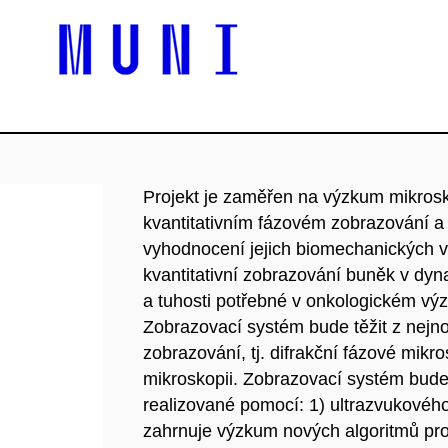
Projekt je zaměřen na výzkum mikros
kvantitativním fázovém zobrazování a
vyhodnocení jejich biomechanických 
kvantitativní zobrazování buněk v dyn
a tuhosti potřebné v onkologickém vý
Zobrazovací systém bude těžit z nejno
zobrazování, tj. difrakční fázové mikros
mikroskopii. Zobrazovací systém bud
realizované pomocí: 1) ultrazvukového
zahrnuje výzkum nových algoritmů p