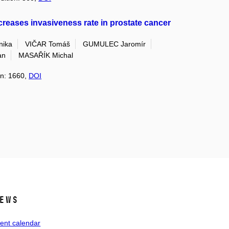
creases invasiveness rate in prostate cancer
ika
VIČAR Tomáš
GUMULEC Jaromír
an
MASAŘÍK Michal
on: 1660,
DOI
ews
ent calendar