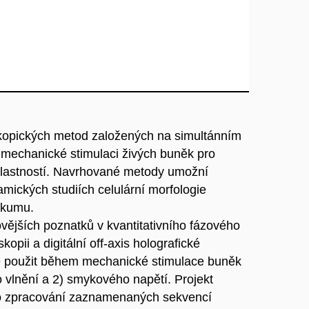
kopických metod založených na simultánním
 mechanické stimulaci živých buněk pro
vlastností. Navrhované metody umožní
amických studiích celulární morfologie
zkumu.
vějších poznatků v kvantitativního fázového
kopii a digitální off-axis holografické
e použit během mechanické stimulace buněk
 vlnění a 2) smykového napětí. Projekt
ro zpracování zaznamenaných sekvencí