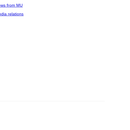
ws from MU
dia relations