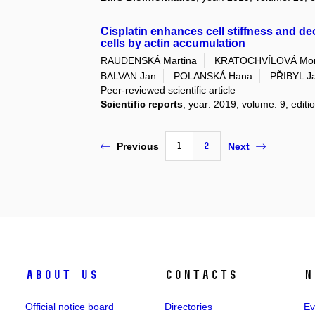
Cisplatin enhances cell stiffness and de
cells by actin accumulation
RAUDENSKÁ Martina
KRATOCHVÍLOVÁ Mon
BALVAN Jan
POLANSKÁ Hana
PŘIBYL J
Peer-reviewed scientific article
Scientific reports
, year: 2019, volume: 9, editi
1
2
Previous
Next
About us
Contacts
N
Official notice board
Directories
Ev