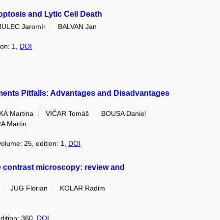
ptosis and Lytic Cell Death
ULEC Jaromír
BALVAN Jan
ion: 1,
DOI
ents Pitfalls: Advantages and Disadvantages
Á Martina
VIČAR Tomáš
BOUSA Daniel
 Martin
volume: 25, edition: 1,
DOI
e contrast microscopy: review and
JUG Florian
KOLAR Radim
edition: 360,
DOI