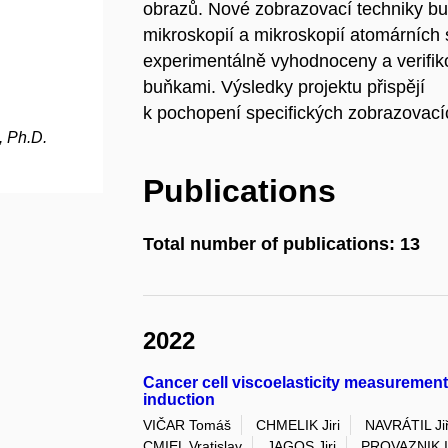
obrazů. Nové zobrazovací techniky bu
mikroskopií a mikroskopií atomárních
experimentálně vyhodnoceny a verifi
buňkami. Výsledky projektu přispějí
k pochopení specifických zobrazovací
, Ph.D.
Publications
Total number of publications: 13
2022
Cancer cell viscoelasticity measurement
induction
VIČAR Tomáš
CHMELIK Jiri
NAVRÁTIL Jiř
CMIEL Vratislav
JAGOS Jiri
PROVAZNIK I