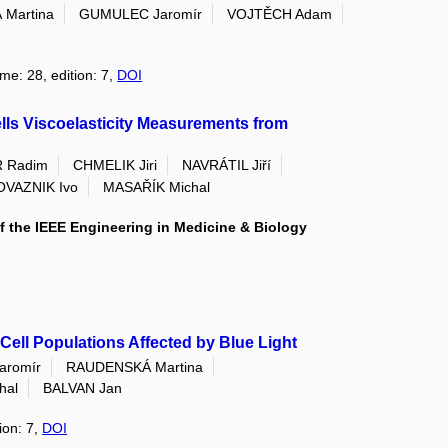
Martina
GUMULEC Jaromír
VOJTĚCH Adam
ume: 28, edition: 7,
DOI
lls Viscoelasticity Measurements from
 Radim
CHMELIK Jiri
NAVRÁTIL Jiří
VAZNIK Ivo
MASAŘÍK Michal
f the IEEE Engineering in Medicine & Biology
Cell Populations Affected by Blue Light
aromír
RAUDENSKÁ Martina
hal
BALVAN Jan
ion: 7,
DOI