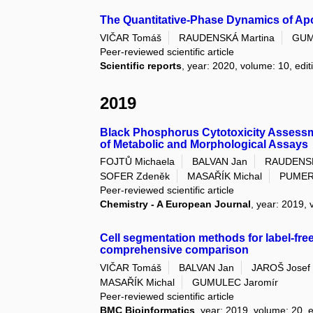
The Quantitative-Phase Dynamics of Apo
VIČAR Tomáš
RAUDENSKÁ Martina
GUM
Peer-reviewed scientific article
Scientific reports
, year: 2020, volume: 10, edit
2019
Black Phosphorus Cytotoxicity Assessm
of Metabolic and Morphological Assays
FOJTŮ Michaela
BALVAN Jan
RAUDENSK
SOFER Zdeněk
MASAŘÍK Michal
PUMERA
Peer-reviewed scientific article
Chemistry - A European Journal
, year: 2019, 
Cell segmentation methods for label-fre
comprehensive comparison
VIČAR Tomáš
BALVAN Jan
JAROŠ Josef
MASAŘÍK Michal
GUMULEC Jaromír
Peer-reviewed scientific article
BMC Bioinformatics
, year: 2019, volume: 20, 