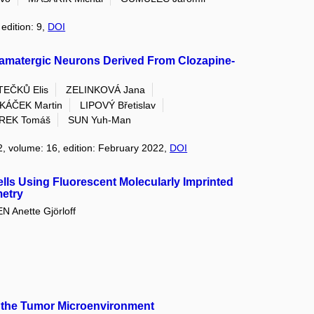
edition: 9,
DOI
tamatergic Neurons Derived From Clozapine-
EČKŮ Elis
ZELINKOVÁ Jana
KÁČEK Martin
LIPOVÝ Břetislav
REK Tomáš
SUN Yuh-Man
2, volume: 16, edition: February 2022,
DOI
ells Using Fluorescent Molecularly Imprinted
metry
 Anette Gjörloff
f the Tumor Microenvironment