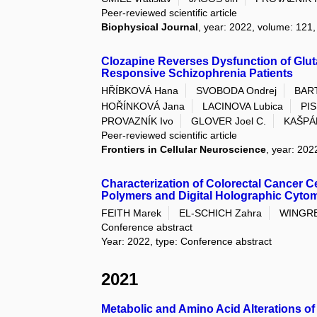
Peer-reviewed scientific article
Biophysical Journal
, year: 2022, volume: 121, 
Clozapine Reverses Dysfunction of Glu
Responsive Schizophrenia Patients
HŘÍBKOVÁ Hana
SVOBODA Ondrej
BART
HOŘÍNKOVÁ Jana
LACINOVA Lubica
PIS
PROVAZNÍK Ivo
GLOVER Joel C.
KAŠPÁ
Peer-reviewed scientific article
Frontiers in Cellular Neuroscience
, year: 202
Characterization of Colorectal Cancer C
Polymers and Digital Holographic Cyto
FEITH Marek
EL-SCHICH Zahra
WINGREN
Conference abstract
Year: 2022, type: Conference abstract
2021
Metabolic and Amino Acid Alterations o