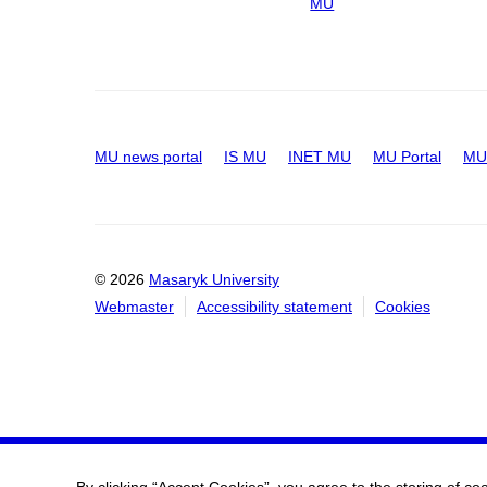
MU
MU news portal
IS MU
INET MU
MU Portal
MU 
© 2026
Masaryk University
Webmaster
Accessibility statement
Cookies