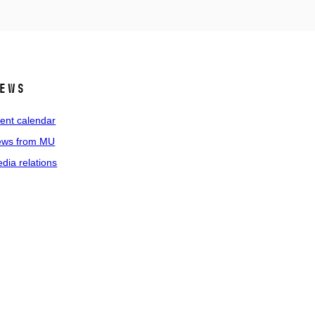
ews
ent calendar
ws from MU
dia relations