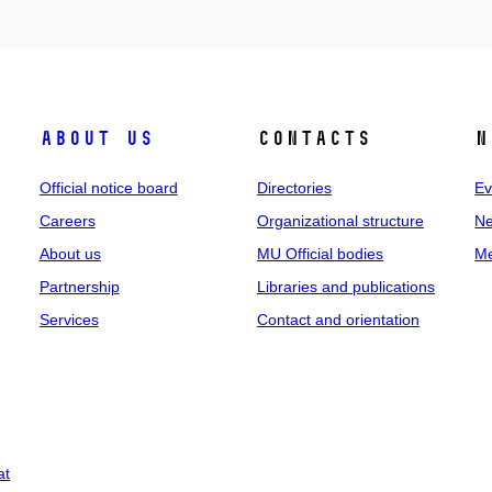
About us
Contacts
N
Official notice board
Directories
Ev
Careers
Organizational structure
Ne
About us
MU Official bodies
Me
Partnership
Libraries and publications
Services
Contact and orientation
at