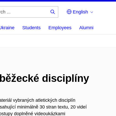
English
Search
...
Ukraine
Students
Employees
Alumni
 běžecké disciplíny
ateriál vybraných atletických disciplín
ahující minimálně 30 stran textu, 20 videí
 postupy doplněné videoukázkami