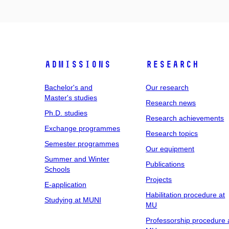
Admissions
Research
Bachelor's and
Our research
Master's studies
Research news
Ph.D. studies
Research achievements
Exchange programmes
Research topics
Semester programmes
Our equipment
Summer and Winter
Publications
Schools
Projects
E-application
Habilitation procedure at
Studying at MUNI
MU
Professorship procedure 