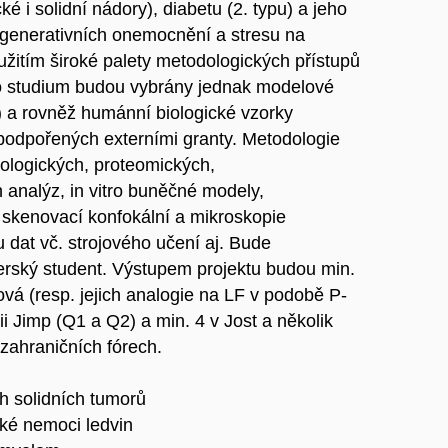
 i solidní nádory), diabetu (2. typu) a jeho
degenerativních onemocnění a stresu na
žitím široké palety metodologických přístupů
ro studium budou vybrány jednak modelové
) a rovněž humánní biologické vzorky
ů podpořených externími granty. Metodologie
ologických, proteomických,
 analýz, in vitro buněčné modely,
 skenovací konfokální a mikroskopie
u dat vč. strojového učení aj. Bude
rský student. Výstupem projektu budou min.
ová (resp. jejich analogie na LF v podobě P-
ii Jimp (Q1 a Q2) a min. 4 v Jost a několik
zahraničních fórech.
h solidních tumorů
cké nemoci ledvin