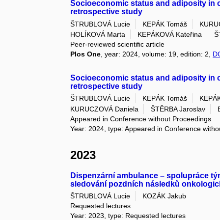
Socioeconomic status and adiposity in c
retrospective study
ŠTRUBLOVÁ Lucie
KEPÁK Tomáš
KURUC
HOLÍKOVÁ Marta
KEPÁKOVÁ Kateřina
Š
Peer-reviewed scientific article
Plos One
, year: 2024, volume: 19, edition: 2,
D
Socioeconomic status and adiposity in c
retrospective study
ŠTRUBLOVÁ Lucie
KEPÁK Tomáš
KEPÁK
KURUCZOVÁ Daniela
ŠTĚRBA Jaroslav
Appeared in Conference without Proceedings
Year: 2024, type: Appeared in Conference with
2023
Dispenzární ambulance – spolupráce tým
sledování pozdních následků onkologick
ŠTRUBLOVÁ Lucie
KOZÁK Jakub
Requested lectures
Year: 2023, type: Requested lectures