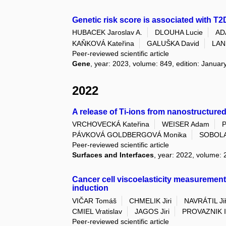
Genetic risk score is associated with T
HUBACEK Jaroslav A.
DLOUHA Lucie
AD
KAŇKOVÁ Kateřina
GALUŠKA David
LAN
Peer-reviewed scientific article
Gene
, year: 2023, volume: 849, edition: Janua
2022
A release of Ti-ions from nanostructured
VRCHOVECKÁ Kateřina
WEISER Adam
P
PÁVKOVÁ GOLDBERGOVÁ Monika
SOBOLA
Peer-reviewed scientific article
Surfaces and Interfaces
, year: 2022, volume: 2
Cancer cell viscoelasticity measurement
induction
VIČAR Tomáš
CHMELIK Jiri
NAVRÁTIL Jiř
CMIEL Vratislav
JAGOS Jiri
PROVAZNIK I
Peer-reviewed scientific article