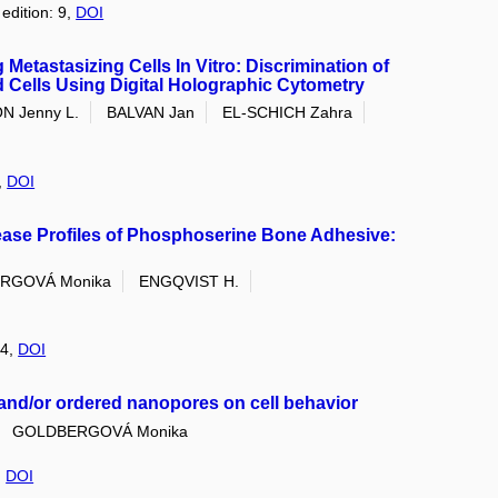
edition: 9,
DOI
Metastasizing Cells In Vitro: Discrimination of
 Cells Using Digital Holographic Cytometry
N Jenny L.
BALVAN Jan
EL-SCHICH Zahra
,
DOI
lease Profiles of Phosphoserine Bone Adhesive:
RGOVÁ Monika
ENGQVIST H.
 4,
DOI
s and/or ordered nanopores on cell behavior
GOLDBERGOVÁ Monika
,
DOI