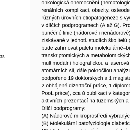
onkologická onemocnění (hematologické
renálních komplikací, obezity, osteo
různých úrovních etiopatogeneze s vyu
v dílčích podprogramech (A až G). P
buněčné linie (nádorové i nenádorové
získávané v jednotl. studiích školitel
bude zahrnovat paletu molekulárně–bi
transkriptomických a metabolomických
cts
multimodální holografickou a laserová
atomárních sil, dále pokročilou analýz
podpořeno 19 doktorských a 1 magiste
2 obhájené dizertační práce, 1 diplom
PooL práce), cca 8 publikací v kategor
aktivních prezentací na tuzemských a 
Dílčí podprogramy:
(A) Nádorové mikroprostředí vybranýc
(B) Molekulární patofyziologie diabeti