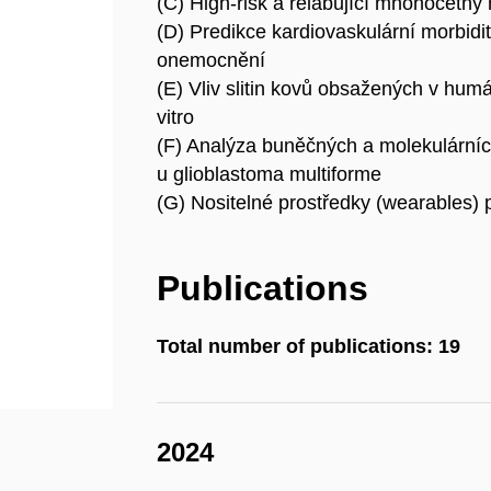
(C) High-risk a relabující mnohočetn
(D) Predikce kardiovaskulární morbidi
onemocnění
(E) Vliv slitin kovů obsažených v hum
vitro
(F) Analýza buněčných a molekulárníc
u glioblastoma multiforme
(G) Nositelné prostředky (wearables) 
Publications
Total number of publications: 19
2024