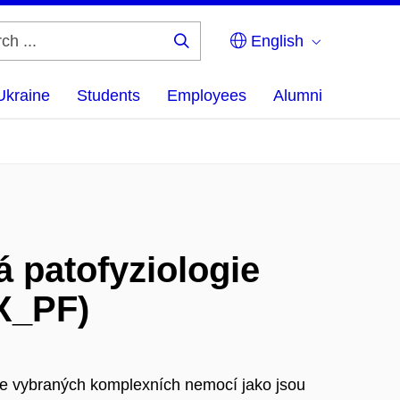
English
Search
...
Ukraine
Students
Employees
Alumni
 patofyziologie
X_PF)
gie vybraných komplexních nemocí jako jsou