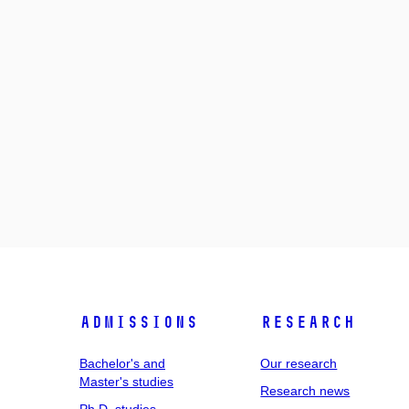
Admissions
Research
Bachelor's and
Our research
Master's studies
Research news
Ph.D. studies