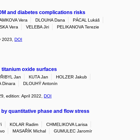
2DM and diabetes complications risks
AMKOVA Vera
DLOUHA Dana
PÁCAL Lukáš
SKA Vera
VELEBA Jiri
PELIKANOVA Terezie
ry 2023,
DOI
 titanium oxide surfaces
ŘIBYL Jan
KUTA Jan
HOLZER Jakub
 Dinara
DLOUHÝ Antonín
9, edition: April 2022,
DOI
 by quantitative phase and flow stress
í
KOLAR Radim
CHMELIKOVA Larisa
vo
MASAŘÍK Michal
GUMULEC Jaromír