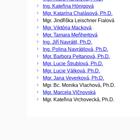
Ing. Kateřina Hönigová
Mgr. Katarína Chalásová, Ph.D.
Mgr. Jindřiška Leischner Fialová
Mgr. Viktória Macková
Mgr. Tamara Meňhertová
Ing. Jiří Navrátil, Ph.D.
Ing. Polina Navrátilová, Ph.D.
Mgr. Barbora Peltanová, Ph.D.
Mgr. Lucie Štrublová, Ph.D.
Mgr. Lucie Válková, Ph.D.
Mgr. Jana Veverková, Ph.D.
Mgr. Bc. Monika Vlachová, Ph.D.
Mgr. Marcela Vlčnovská
Mgr. Kateřina Vrchovecká, Ph.D.