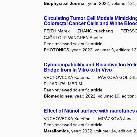
Biophysical Journal
, year: 2022, volume: 121, 
Circulating Tumor Cell Models Mimicking 
Colorectal Cancer Cells and White Blood
FEITH Marek
ZHANG Yuecheng
PERSSO
GJÖRLOFF WINGREN Anette
Peer-reviewed scientific article
PHOTONICS
, year: 2022, volume: 9, edition: 12
Cytocompatibility and Bioactive Ion Re
Bridge from In Vitro to In Vivo
VRCHOVECKÁ Kateřina
PÁVKOVÁ GOLDBE
PUJARI-PALMER M.
Peer-reviewed scientific article
Biomedicines
, year: 2022, volume: 10, edition:
Effect of Nitinol surface with nanotube
VRCHOVECKÁ Kateřina
MRÁZKOVÁ Jana
Peer-reviewed scientific article
Metallomics
, year: 2022, volume: 14, edition: 2