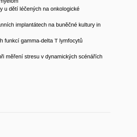
ý myelom
ty u dětí léčených na onkologické
ánních implantátech na buněčné kultury in
h funkcí gamma-delta T lymfocytů
při měření stresu v dynamických scénářích