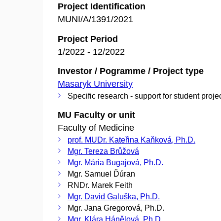
Project Identification
MUNI/A/1391/2021
Project Period
1/2022 - 12/2022
Investor / Pogramme / Project type
Masaryk University
Specific research - support for student proje
MU Faculty or unit
Faculty of Medicine
prof. MUDr. Kateřina Kaňková, Ph.D.
Mgr. Tereza Brůžová
Mgr. Mária Bugajová, Ph.D.
Mgr. Samuel Ďúran
RNDr. Marek Feith
Mgr. David Galuška, Ph.D.
Mgr. Jana Gregorová, Ph.D.
Mgr. Klára Hánělová, Ph.D.