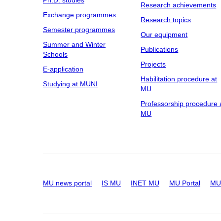
Research achievements
Exchange programmes
Research topics
Semester programmes
Our equipment
Summer and Winter
Publications
Schools
Projects
E-application
Habilitation procedure at
Studying at MUNI
MU
Professorship procedure 
MU
MU news portal
IS MU
INET MU
MU Portal
MU 