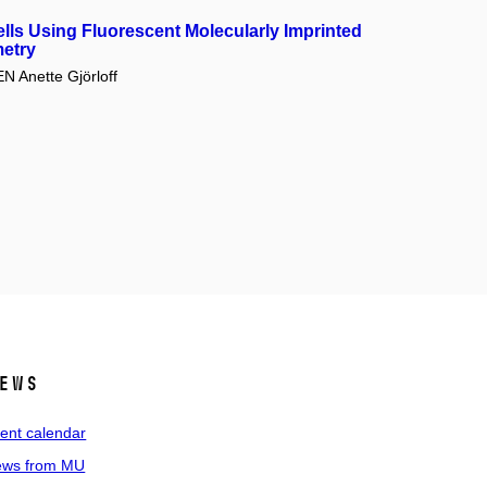
ells Using Fluorescent Molecularly Imprinted
metry
 Anette Gjörloff
ews
ent calendar
ws from MU