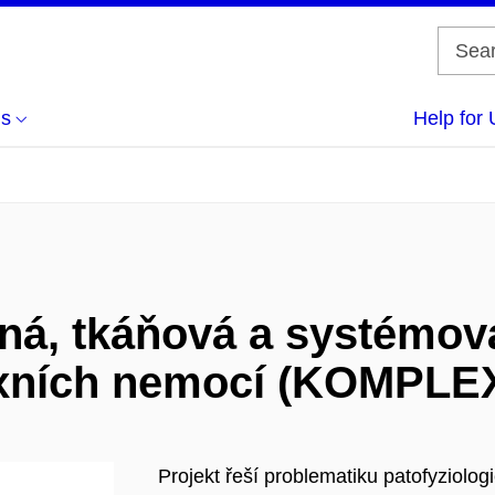
us
Help for 
ná, tkáňová a systémová
xních nemocí (KOMPLE
Projekt řeší problematiku patofyziolo