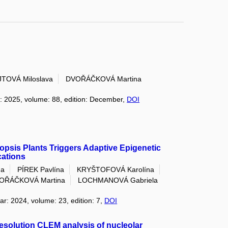
TOVÁ Miloslava
DVOŘÁČKOVÁ Martina
r: 2025, volume: 88, edition: December,
DOI
opsis Plants Triggers Adaptive Epigenetic
cations
na
PÍREK Pavlína
KRYŠTOFOVÁ Karolína
OŘÁČKOVÁ Martina
LOCHMANOVÁ Gabriela
ear: 2024, volume: 23, edition: 7,
DOI
resolution CLEM analysis of nucleolar