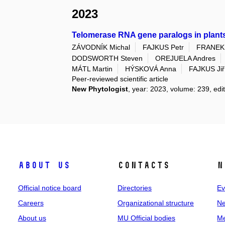
2023
Telomerase RNA gene paralogs in plants
ZÁVODNÍK Michal
FAJKUS Petr
FRANEK 
DODSWORTH Steven
OREJUELA Andres
MÁTL Martin
HÝSKOVÁ Anna
FAJKUS Jiř
Peer-reviewed scientific article
New Phytologist
, year: 2023, volume: 239, edit
About us
Contacts
N
Official notice board
Directories
Ev
Careers
Organizational structure
Ne
About us
MU Official bodies
Me