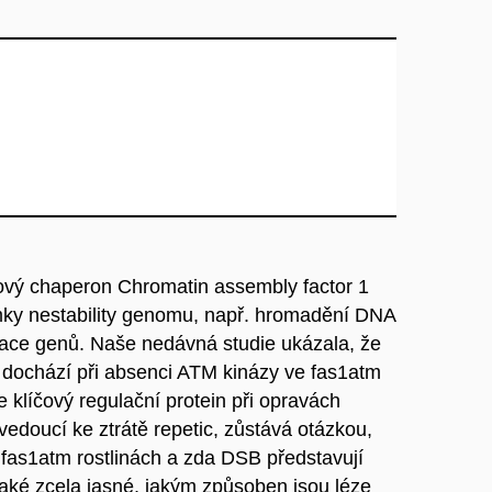
onový chaperon Chromatin assembly factor 1
mky nestability genomu, např. hromadění DNA
ikace genů. Naše nedávná studie ukázala, že
lin dochází při absenci ATM kinázy ve fas1atm
e klíčový regulační protein při opravách
doucí ke ztrátě repetic, zůstává otázkou,
e fas1atm rostlinách a zda DSB představují
také zcela jasné, jakým způsoben jsou léze