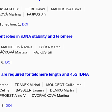
KSATKO Jiri
LIEBL David
MACICKOVA Eliska
OVÁ Martina
FAJKUS Jiří
15, edition: 1,
DOI
t roles in rDNA stability and telomere
MACHELOVÁ Adéla
LYČKA Martin
ÁČKOVÁ Martina
FAJKUS Jiří
: 6,
DOI
are required for telomere length and 45S rDNA
rtina
FRANEK Michal
MOUGEOT Guillaume
Celine
BASSLER Jasmin
DEMKO Martin
PROBST Aline V
DVOŘÁČKOVÁ Martina
: 3,
DOI