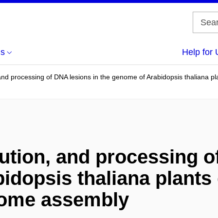
us
Help for 
, and processing of DNA lesions in the genome of Arabidopsis thaliana 
bution, and processing o
idopsis thaliana plants
some assembly