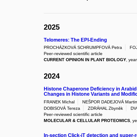
2025
Telomeres: The EPI-Ending
PROCHÁZKOVÁ SCHRUMPFOVÁ Petra
FOJ
Peer-reviewed scientific article
CURRENT OPINION IN PLANT BIOLOGY
, yea
2024
Histone Chaperone Deficiency in Arabid
Changes in Histone Variants and Modifi
FRANEK Michal
NEŠPOR DADEJOVÁ Marti
DOBISOVÁ Tereza
ZDRÁHAL Zbyněk
DV
Peer-reviewed scientific article
MOLECULAR & CELLULAR PROTEOMICS
, y
In-section Click-iT detection and super-