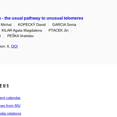
 - the usual pathway to unusual telomeres
Michal
KOPECKÝ David
GARCIA Sonia
KILAR Agata Magdalena
PTACEK Jiri
í
PEŠKA Vratislav
ion: 6,
DOI
ews
ent calendar
ws from MU
dia relations