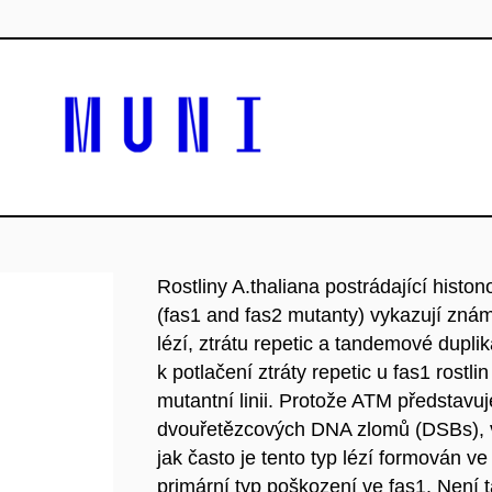
Rostliny A.thaliana postrádající hist
(fas1 and fas2 mutanty) vykazují zná
lézí, ztrátu repetic a tandemové dupl
k potlačení ztráty repetic u fas1 rost
mutantní linii. Protože ATM představuj
dvouřetězcových DNA zlomů (DSBs), ve
jak často je tento typ lézí formován v
primární typ poškození ve fas1. Není 