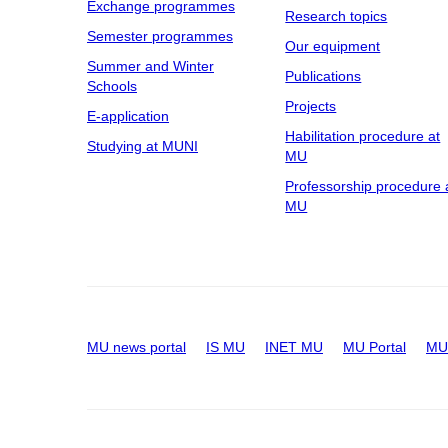
Exchange programmes
Research topics
Semester programmes
Our equipment
Summer and Winter
Publications
Schools
Projects
E-application
Habilitation procedure at
Studying at MUNI
MU
Professorship procedure 
MU
MU news portal
IS MU
INET MU
MU Portal
MU 