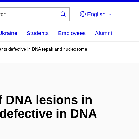
English
Search
...
Ukraine
Students
Employees
Alumni
plants defective in DNA repair and nucleosome
f DNA lesions in
 defective in DNA