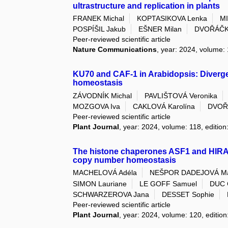
ultrastructure and replication in plants
FRANEK Michal
KOPTASIKOVA Lenka
MI
POSPÍŠIL Jakub
EŠNER Milan
DVOŘÁČK
Peer-reviewed scientific article
Nature Communications
, year: 2024, volume: 
KU70 and CAF-1 in Arabidopsis: Divergen
homeostasis
ZÁVODNÍK Michal
PAVLIŠTOVÁ Veronika
MOZGOVA Iva
CAKLOVÁ Karolína
DVOŘ
Peer-reviewed scientific article
Plant Journal
, year: 2024, volume: 118, edition
The histone chaperones ASF1 and HIRA 
copy number homeostasis
MACHELOVÁ Adéla
NEŠPOR DADEJOVÁ Ma
SIMON Lauriane
LE GOFF Samuel
DUC 
SCHWARZEROVA Jana
DESSET Sophie
Peer-reviewed scientific article
Plant Journal
, year: 2024, volume: 120, edition