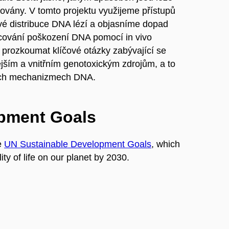
ovány. V tomto projektu využijeme přístupů
 distribuce DNA lézí a objasníme dopad
racování poškození DNA pomocí in vivo
e prozkoumat klíčové otázky zabývající se
ějším a vnitřním genotoxickým zdrojům, a to
vných mechanizmech DNA.
opment Goals
e
UN Sustainable Development Goals
, which
ty of life on our planet by 2030.