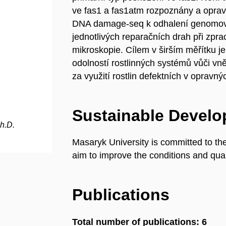
ve fas1 a fas1atm rozpoznány a oprav
DNA damage-seq k odhalení genomové
jednotlivých reparačních drah při zp
mikroskopie. Cílem v širším měřítku j
odolností rostlinných systémů vůči vn
za využití rostlin defektních v opra
Sustainable Devel
h.D.
Masaryk University is committed to th
aim to improve the conditions and quali
Publications
Total number of publications: 6