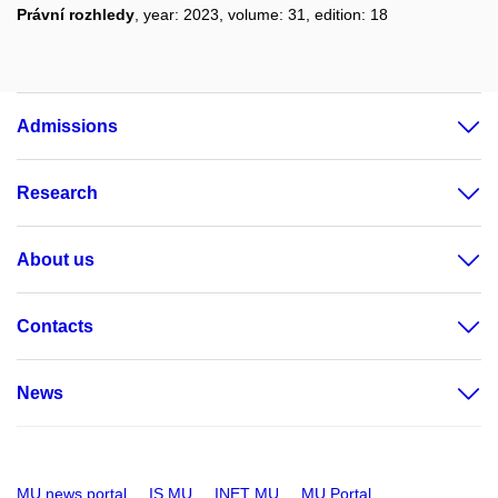
Právní rozhledy
, year: 2023, volume: 31, edition: 18
Admissions
Research
About us
Contacts
News
MU news portal
IS MU
INET MU
MU Portal