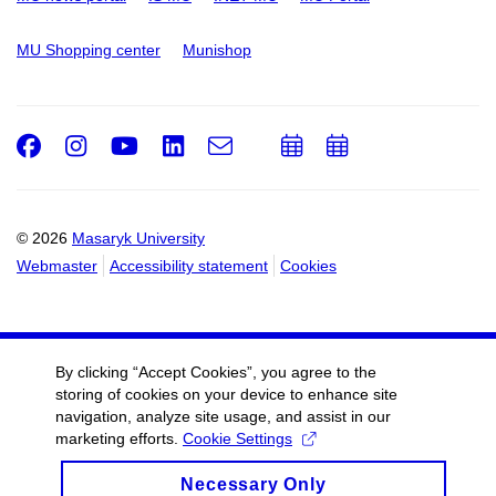
MU Shopping center
Munishop
Facebook
Instagram
Youtube
LinkedIn
e-
Add
Add
Email
mail
to
to
calendar
calendar
© 2026
Masaryk University
Webmaster
Accessibility statement
Cookies
By clicking “Accept Cookies”, you agree to the
storing of cookies on your device to enhance site
navigation, analyze site usage, and assist in our
marketing efforts.
Cookie Settings
Necessary Only