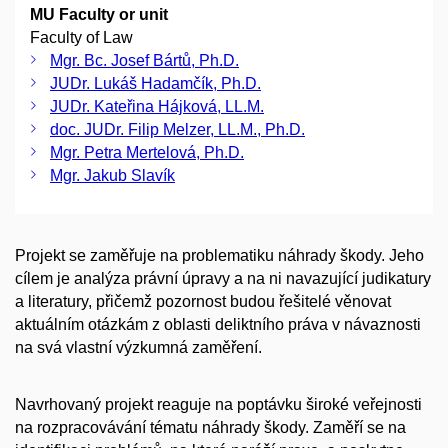
MU Faculty or unit
Faculty of Law
Mgr. Bc. Josef Bártů, Ph.D.
JUDr. Lukáš Hadamčík, Ph.D.
JUDr. Kateřina Hájková, LL.M.
doc. JUDr. Filip Melzer, LL.M., Ph.D.
Mgr. Petra Mertelová, Ph.D.
Mgr. Jakub Slavík
Projekt se zaměřuje na problematiku náhrady škody. Jeho
cílem je analýza právní úpravy a na ni navazující judikatury
a literatury, přičemž pozornost budou řešitelé věnovat
aktuálním otázkám z oblasti deliktního práva v návaznosti
na svá vlastní výzkumná zaměření.
Navrhovaný projekt reaguje na poptávku široké veřejnosti
na rozpracovávání tématu náhrady škody. Zaměří se na