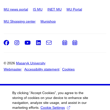
MU news portal
IS MU
INET MU
MU Portal
MU Shopping center
Munishop
Facebook
Instagram
Youtube
LinkedIn
e-
Add
Add
Email
mail
to
to
calendar
calendar
© 2026
Masaryk University
Webmaster
Accessibility statement
Cookies
By clicking “Accept Cookies”, you agree to the
storing of cookies on your device to enhance site
navigation, analyze site usage, and assist in our
marketing efforts.
Cookie Settings