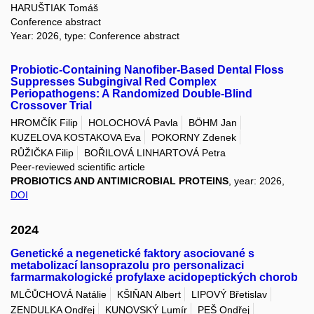
HARUŠTIAK Tomáš
Conference abstract
Year: 2026, type: Conference abstract
Probiotic-Containing Nanofiber-Based Dental Floss
Suppresses Subgingival Red Complex
Periopathogens: A Randomized Double-Blind
Crossover Trial
HROMČÍK Filip
HOLOCHOVÁ Pavla
BÖHM Jan
KUZELOVA KOSTAKOVA Eva
POKORNY Zdenek
RŮŽIČKA Filip
BOŘILOVÁ LINHARTOVÁ Petra
Peer-reviewed scientific article
PROBIOTICS AND ANTIMICROBIAL PROTEINS
, year: 2026,
DOI
2024
Genetické a negenetické faktory asociované s
metabolizací lansoprazolu pro personalizaci
farmarmakologické profylaxe acidopeptických chorob
MLČŮCHOVÁ Natálie
KŠIŇAN Albert
LIPOVÝ Břetislav
ZENDULKA Ondřej
KUNOVSKÝ Lumír
PEŠ Ondřej