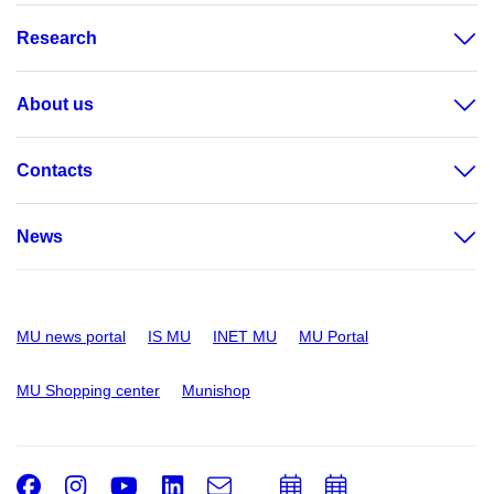
Research
About us
Contacts
News
MU news portal
IS MU
INET MU
MU Portal
MU Shopping center
Munishop
Facebook
Instagram
Youtube
LinkedIn
e-
Add
Add