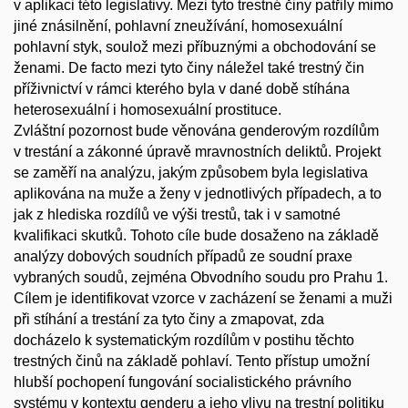
v aplikaci této legislativy. Mezi tyto trestné činy patřily mimo
jiné znásilnění, pohlavní zneužívání, homosexuální
pohlavní styk, soulož mezi příbuznými a obchodování se
ženami. De facto mezi tyto činy náležel také trestný čin
příživnictví v rámci kterého byla v dané době stíhána
heterosexuální i homosexuální prostituce.
Zvláštní pozornost bude věnována genderovým rozdílům
v trestání a zákonné úpravě mravnostních deliktů. Projekt
se zaměří na analýzu, jakým způsobem byla legislativa
aplikována na muže a ženy v jednotlivých případech, a to
jak z hlediska rozdílů ve výši trestů, tak i v samotné
kvalifikaci skutků. Tohoto cíle bude dosaženo na základě
analýzy dobových soudních případů ze soudní praxe
vybraných soudů, zejména Obvodního soudu pro Prahu 1.
Cílem je identifikovat vzorce v zacházení se ženami a muži
při stíhání a trestání za tyto činy a zmapovat, zda
docházelo k systematickým rozdílům v postihu těchto
trestných činů na základě pohlaví. Tento přístup umožní
hlubší pochopení fungování socialistického právního
systému v kontextu genderu a jeho vlivu na trestní politiku