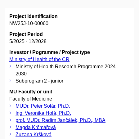
Project Identification
NW25J-10-00060
Project Period
5/2025 - 12/2028
Investor / Pogramme / Project type
Ministry of Health of the CR
Ministry of Health Research Programme 2024 -
2030
Subprogram 2 - junior
MU Faculty or unit
Faculty of Medicine
MUDr. Peter Solár, Ph.D.
Ing. Veronika Holá, Ph.D.
prof. MUDr. Radim Jančálek, Ph.D., MBA
Magda Krčmářová
Zuzana Kršková