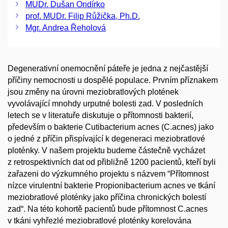
MUDr. Dušan Ondírko
prof. MUDr. Filip Růžička, Ph.D.
Mgr. Andrea Řeholová
Degenerativní onemocnění páteře je jedna z nejčastější
příčiny nemocnosti u dospělé populace. Prvním příznakem
jsou změny na úrovni meziobratlových plotének
vyvolávající mnohdy urputné bolesti zad. V posledních
letech se v literatuře diskutuje o přítomnosti bakterií,
především o bakterie Cutibacterium acnes (C.acnes) jako
o jedné z příčin přispívající k degeneraci meziobratlové
ploténky. V našem projektu budeme částečně vycházet
z retrospektivních dat od přibližně 1200 pacientů, kteří byli
zařazeni do výzkumného projektu s názvem “Přítomnost
nízce virulentní bakterie Propionibacterium acnes ve tkání
meziobratlové ploténky jako příčina chronických bolestí
zad“. Na této kohortě pacientů bude přítomnost C.acnes
v tkáni vyhřezlé meziobratlové ploténky korelována