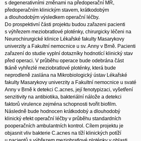
s degenerativními změnami na předoperační MR,
předoperačním klinickým stavem, krátkodobým
a dlouhodobým výsledkem operační léčby.
Do prospektivní části projektu budou zařazeni pacienti
s výhřezem meziobratlové ploténky, chirurgicky léčeni na
Neurochirurgické klinice Lékařské fakulty Masarykovy
univerzity a Fakultní nemocnice u sv. Anny v Brně. Pacienti
zařazení do studie vyplní dotazníky hodnotící klinický stav
před operaci. V průběhu operace bude odebrána část
tkáně vyhřezlé meziobratlové ploténky, která bude
neprodleně zaslána na Mikrobiologický ústav Lékařské
fakulty Masarykovy univerzity a Fakultní nemocnice u svaté
Anny v Brně k detekci C.acnes, její fenotypizaci, vyšetření
senzitivity na antibiotika, bakteriální nálože a detekci
faktorů virulence zejména schopnosti tvořit biofilm.
Následně bude hodnocen krátkodobý a dlouhodobý
klinický efekt operační léčby v průběhu standardních
pooperačních ambulantních kontrol. Cílem projektu je
objasnit vliv bakterie C.acnes na tíží klinických potíží
u pacientů s výhřezem meziobratlové ploténky v oblasti