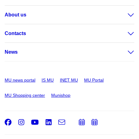
About us
Contacts
News
MU news portal
IS MU
INET MU
MU Portal
MU Shopping center
Munishop
Facebook
Instagram
Youtube
LinkedIn
e-
Add
Add
Email
mail
to
to
calendar
calendar