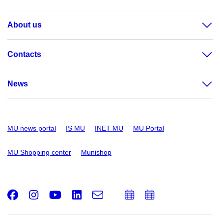
About us
Contacts
News
MU news portal
IS MU
INET MU
MU Portal
MU Shopping center
Munishop
Facebook
Instagram
Youtube
LinkedIn
e-
Add
Add
Email
mail
to
to
calendar
calendar