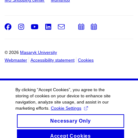
MU Shopping center
Munishop
Facebook
Instagram
Youtube
LinkedIn
e-
Add
Add
Email
mail
to
to
calendar
calendar
© 2026
Masaryk University
Webmaster
Accessibility statement
Cookies
By clicking “Accept Cookies”, you agree to the
storing of cookies on your device to enhance site
navigation, analyze site usage, and assist in our
marketing efforts.
Cookie Settings
Necessary Only
Accept Cookies