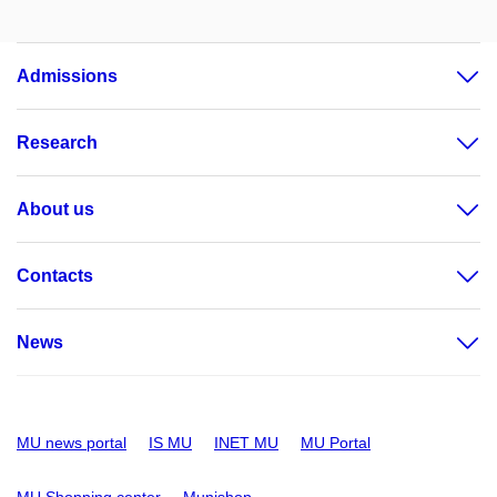
Admissions
Research
About us
Contacts
News
MU news portal
IS MU
INET MU
MU Portal