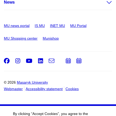
News
MU news portal
IS MU
INET MU
MU Portal
MU Shopping center
Munishop
Facebook
Instagram
Youtube
LinkedIn
e-
Add
Add
Email
mail
to
to
calendar
calendar
© 2026
Masaryk University
Webmaster
Accessibility statement
Cookies
By clicking “Accept Cookies”, you agree to the