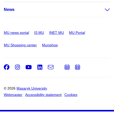
News
MU news portal
IS MU
INET MU
MU Portal
MU Shopping center
Munishop
Facebook
Instagram
Youtube
LinkedIn
e-
Add
Add
Email
mail
to
to
calendar
calendar
© 2026
Masaryk University
Webmaster
Accessibility statement
Cookies