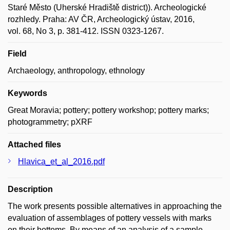
Staré Město (Uherské Hradiště district)). Archeologické
rozhledy. Praha: AV ČR, Archeologický ústav, 2016,
vol. 68, No 3, p. 381-412. ISSN 0323-1267.
Field
Archaeology, anthropology, ethnology
Keywords
Great Moravia; pottery; pottery workshop; pottery marks;
photogrammetry; pXRF
Attached files
Hlavica_et_al_2016.pdf
Description
The work presents possible alternatives in approaching the
evaluation of assemblages of pottery vessels with marks
on their bottoms. By means of an analysis of a sample