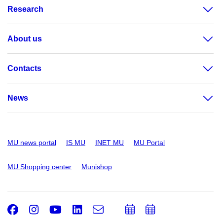
Research
About us
Contacts
News
MU news portal
IS MU
INET MU
MU Portal
MU Shopping center
Munishop
Facebook
Instagram
Youtube
LinkedIn
e-
Add
Add
Email
mail
to
to