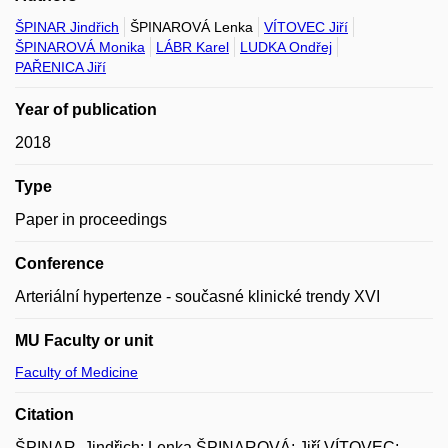
ŠPINAR Jindřich
ŠPINAROVÁ Lenka
VÍTOVEC Jiří
ŠPINAROVÁ Monika
LÁBR Karel
LUDKA Ondřej
PAŘENICA Jiří
Year of publication
2018
Type
Paper in proceedings
Conference
Arteriální hypertenze - současné klinické trendy XVI
MU Faculty or unit
Faculty of Medicine
Citation
ŠPINAR, Jindřich; Lenka ŠPINAROVÁ; Jiří VÍTOVEC;