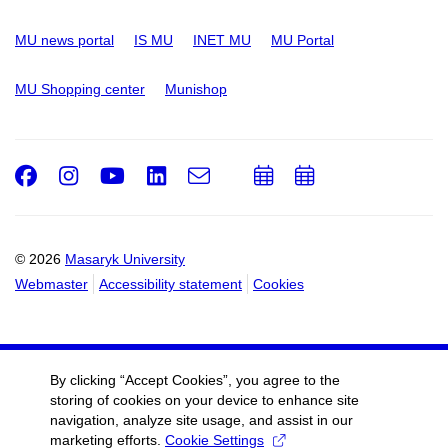
MU news portal
IS MU
INET MU
MU Portal
MU Shopping center
Munishop
Facebook
Instagram
Youtube
LinkedIn
e-
Add
Add
Email
mail
to
to
calendar
calendar
© 2026
Masaryk University
Webmaster
Accessibility statement
Cookies
By clicking “Accept Cookies”, you agree to the
storing of cookies on your device to enhance site
navigation, analyze site usage, and assist in our
marketing efforts.
Cookie Settings