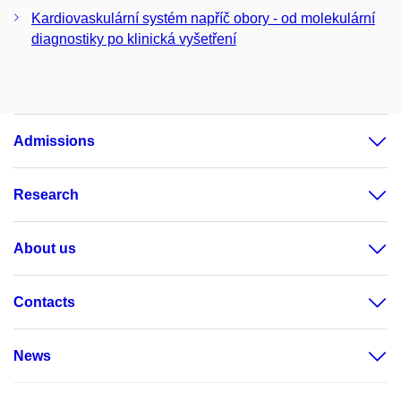
Kardiovaskulární systém napříč obory - od molekulární
diagnostiky po klinická vyšetření
Admissions
Research
About us
Contacts
News