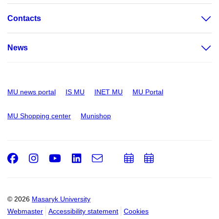
Contacts
News
MU news portal
IS MU
INET MU
MU Portal
MU Shopping center
Munishop
Facebook
Instagram
Youtube
LinkedIn
e-
Add
Add
Email
mail
to
to
calendar
calendar
© 2026
Masaryk University
Webmaster
Accessibility statement
Cookies