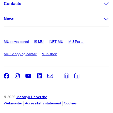
Contacts
News
MU news portal
IS MU
INET MU
MU Portal
MU Shopping center
Munishop
Facebook
Instagram
Youtube
LinkedIn
e-
Add
Add
Email
mail
to
to
calendar
calendar
© 2026
Masaryk University
Webmaster
Accessibility statement
Cookies