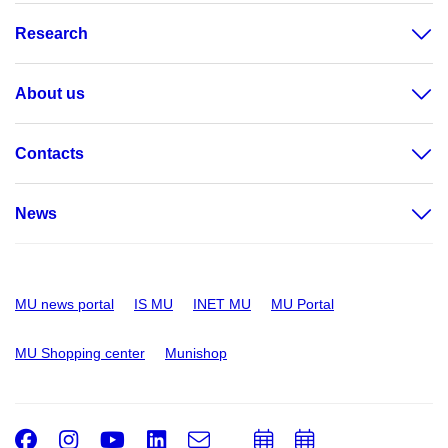
Research
About us
Contacts
News
MU news portal
IS MU
INET MU
MU Portal
MU Shopping center
Munishop
Facebook
Instagram
Youtube
LinkedIn
e-
Add
Add