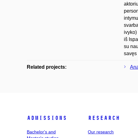
aktori
person
intymu
svarba
ivyko)
iš Isp
su nau
savęs 
Related projects:
Ana
Admissions
Research
Bachelor's and
Our research