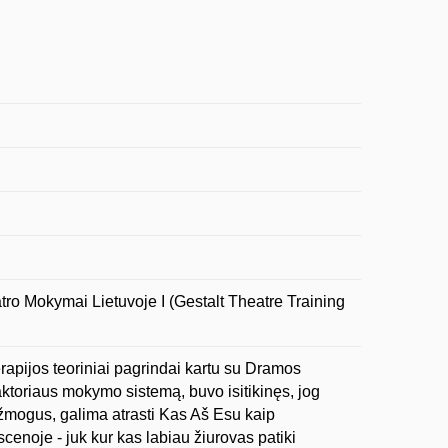
Mokymai Lietuvoje I (Gestalt Theatre Training
erapijos teoriniai pagrindai kartu su Dramos
aktoriaus mokymo sistemą, buvo isitikinęs, jog
p žmogus, galima atrasti Kas Aš Esu kaip
enoje - juk kur kas labiau žiurovas patiki