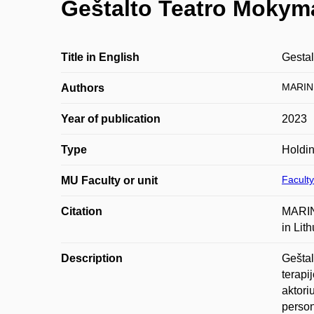
Geštalto Teatro Mokyma
Title in English
Gestal
MARIN
Authors
Year of publication
2023
Type
Holdi
Faculty
MU Faculty or unit
Citation
MARIN
in Lith
Description
Geštal
terapi
aktori
person