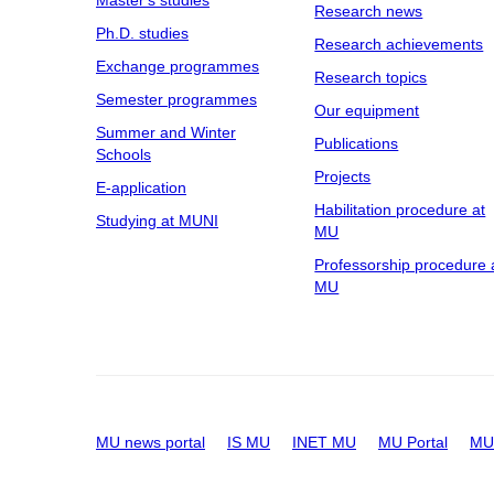
Master's studies
Research news
Ph.D. studies
Research achievements
Exchange programmes
Research topics
Semester programmes
Our equipment
Summer and Winter
Publications
Schools
Projects
E-application
Habilitation procedure at
Studying at MUNI
MU
Professorship procedure 
MU
MU news portal
IS MU
INET MU
MU Portal
MU 