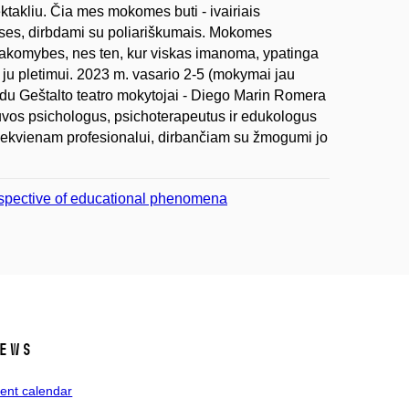
ktakliu. Čia mes mokomes buti - ivairiais
puses, dirbdami su poliariškumais. Mokomes
sakomybes, nes ten, kur viskas imanoma, ypatinga
ju pletimui. 2023 m. vasario 2-5 (mokymai jau
ta du Geštalto teatro mokytojai - Diego Marin Romera
etuvos psichologus, psichoterapeutus ir edukologus
iekvienam profesionalui, dirbančiam su žmogumi jo
perspective of educational phenomena
ews
ent calendar