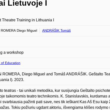
i Lietuvoje I
t Theatre Training in Lithuania I
 ROMERA Diego Miguel
ANDRÁŠIK Tomáš
ng a workshop
 of Education
 ROMERA, Diego Miguel and Tomáš ANDRÁŠIK. Geštalto Teatro 
uania I). 2023.
to teatras - tai unikali metodika, kur susijungia Geštalto psichot
joje taikomomis teatro technikomis. K. Stanislavskis, kurdamas 
ui svarbiausia pažinti pati save, nes tik ieškant Kas Aš Esu kai
ažas. Tokiu požiuriu ugdant aktoriu, išvengiama klišes rodymo sc