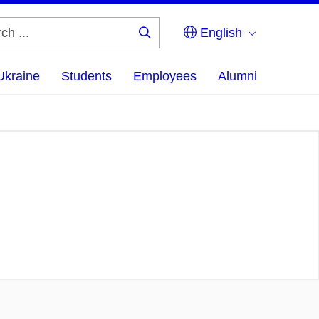
English
Search
...
Ukraine
Students
Employees
Alumni