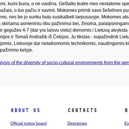
umi, kuris buna, o ne vaidina. Geštalto teatre mes nestatome spe
ažais, o tuo pačiu ir savimi. Mokomes priimti savo šešelines 
mo, nes be jo sunku butu susikalbeti tarpusavyje. Mokomes at
 skiriama asmeniniu ribu pažinimui bei, žinoma, palaipsningam 
 ir gegužes 4-7 (dar yra laisvu vietu) dienomis i Lietuvą atvyks
anijos ir Tomaš Andrašik iš Čekijos. Ju tikslas - supažindinti Li
jomis, Lietuvoje dar netaikomomis technikomis, naudingomis k
pažinimo kelyje.
lysis of the diversity of socio-cultural environments from the 
About us
Contacts
N
Official notice board
Directories
Ev