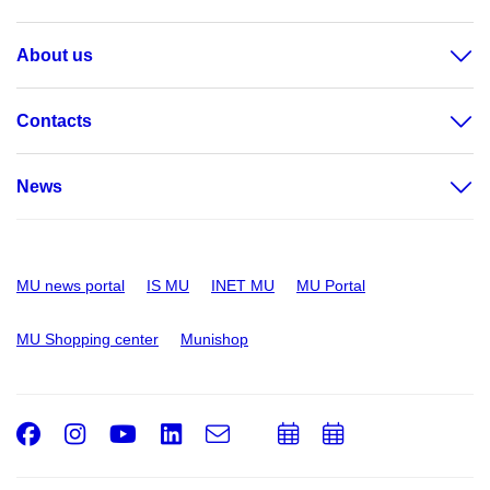
About us
Contacts
News
MU news portal
IS MU
INET MU
MU Portal
MU Shopping center
Munishop
Facebook
Instagram
Youtube
LinkedIn
e-
Add
Add
Email
mail
to
to
calendar
calendar