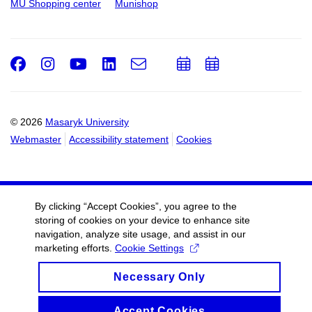
MU Shopping center
Munishop
Facebook
Instagram
Youtube
LinkedIn
e-
Add
Add
Email
mail
to
to
calendar
calendar
© 2026
Masaryk University
Webmaster
Accessibility statement
Cookies
By clicking “Accept Cookies”, you agree to the
storing of cookies on your device to enhance site
navigation, analyze site usage, and assist in our
marketing efforts.
Cookie Settings
Necessary Only
Accept Cookies