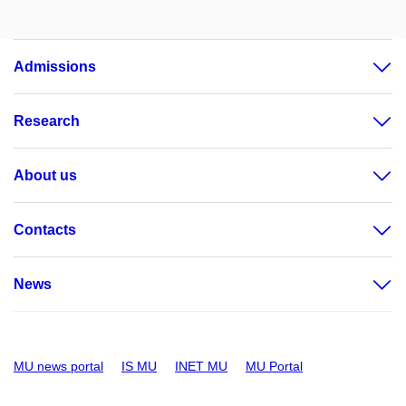
Admissions
Research
About us
Contacts
News
MU news portal
IS MU
INET MU
MU Portal