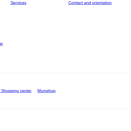
Services
Contact and orientation
at
Shopping center
Munishop