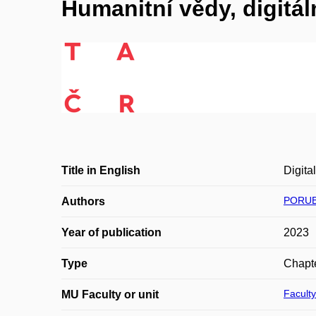
Humanitní vědy, digitál
Title in English
Digita
PORUB
Authors
Year of publication
2023
Type
Chapte
Faculty
MU Faculty or unit