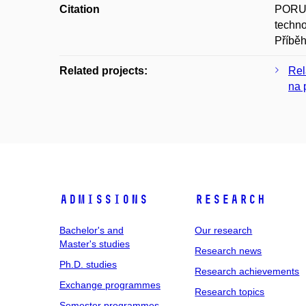
Citation
PORUBČ
techno
Příběh
Related projects:
Rel
na 
Admissions
Research
Bachelor's and
Our research
Master's studies
Research news
Ph.D. studies
Research achievements
Exchange programmes
Research topics
Semester programmes