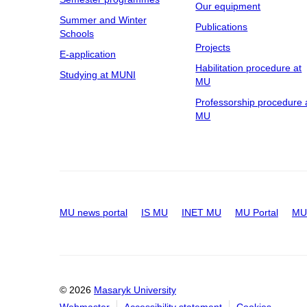
Our equipment
Summer and Winter
Publications
Schools
Projects
E-application
Habilitation procedure at
Studying at MUNI
MU
Professorship procedure 
MU
MU news portal
IS MU
INET MU
MU Portal
MU 
© 2026
Masaryk University