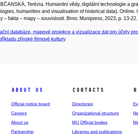
ANSKÁ, Terézia. Humanitní vědy, digitální technologie a grafic
logies, humanities and visualisation of historical data). Online. 
y – fakta – mapy – souvislosti. Brno: Munipress, 2023, p. 13-22.
ační databáze, mapové projekce a vizualizace dat pro účely pro
příkladu zlínské filmové kultury
About us
Contacts
N
Official notice board
Directories
Ev
Careers
Organizational structure
Ne
About us
MU Official bodies
Me
Partnership
Libraries and publications