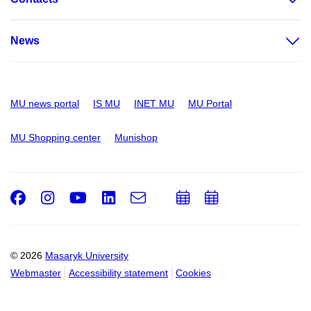
News
MU news portal
IS MU
INET MU
MU Portal
MU Shopping center
Munishop
Facebook
Instagram
Youtube
LinkedIn
e-
Add
Add
Email
mail
to
to
calendar
calendar
© 2026
Masaryk University
Webmaster
Accessibility statement
Cookies