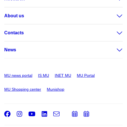
About us
Contacts
News
MU news portal
IS MU
INET MU
MU Portal
MU Shopping center
Munishop
Facebook
Instagram
Youtube
LinkedIn
e-
Add
Add
Email
mail
to
to
calendar
calendar