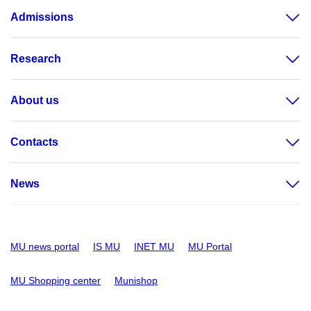
Admissions
Research
About us
Contacts
News
MU news portal
IS MU
INET MU
MU Portal
MU Shopping center
Munishop