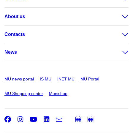
About us
Contacts
News
MU news portal
IS MU
INET MU
MU Portal
MU Shopping center
Munishop
Facebook
Instagram
Youtube
LinkedIn
e-
Add
Add
Email
mail
to
to
calendar
calendar