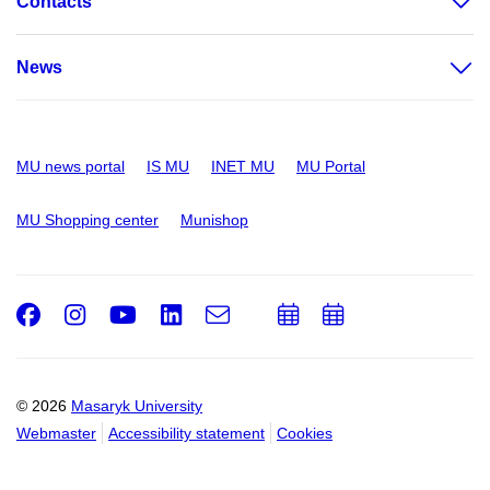
Contacts
News
MU news portal
IS MU
INET MU
MU Portal
MU Shopping center
Munishop
Facebook
Instagram
Youtube
LinkedIn
e-
Add
Add
Email
mail
to
to
calendar
calendar
© 2026
Masaryk University
Webmaster
Accessibility statement
Cookies