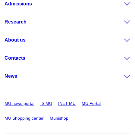
Admissions
Research
About us
Contacts
News
MU news portal
IS MU
INET MU
MU Portal
MU Shopping center
Munishop