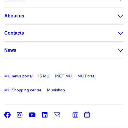
About us
Contacts
News
MU news portal
IS MU
INET MU
MU Portal
MU Shopping center
Munishop
Facebook
Instagram
Youtube
LinkedIn
e-
Add
Add
Email
mail
to
to
calendar
calendar