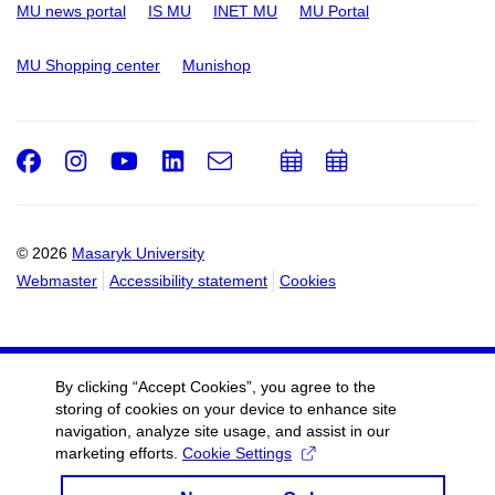
MU news portal
IS MU
INET MU
MU Portal
MU Shopping center
Munishop
Facebook
Instagram
Youtube
LinkedIn
e-
Add
Add
Email
mail
to
to
calendar
calendar
© 2026
Masaryk University
Webmaster
Accessibility statement
Cookies
By clicking “Accept Cookies”, you agree to the
storing of cookies on your device to enhance site
navigation, analyze site usage, and assist in our
marketing efforts.
Cookie Settings