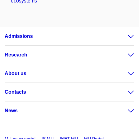
ecosystems
Admissions
Research
About us
Contacts
News
MU news portal
IS MU
INET MU
MU Portal