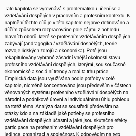
Tato kapitola se vyrovnává s problematikou učení se a
vzdělávání dospělých v pracovním a profesním kontextu. K
naplnění těchto cílů je v této kapitole nejprve definováno a
dílčím způsobem rozpracováno pole zájmu z pohledu
hlavních oborů, které se profesním vzděláváním dospělých
zabývají (andragogika / vzdělávání dospělých, teorie
rozvoje lidských zdrojů a ekonomika). Poté jsou
rekapitulovány vybrané zásadní vnější okolnosti stavu
profesního vzdělávání dospělých, kterými jsou současné
ekonomické a sociální trendy a realita trhu práce.
Empirická data jsou využívána podle potřeby v celé
kapitole, nicméně koncentrována jsou především v částech
věnovaných systému profesního vzdělávání dospělých na
národní a podnikové úrovni a individuálnímu úhlu pohledu
na totéž téma. Analýza dat se soustředí především na
otázky kdo a na základě jaké potřeby se profesního
vzdělávání dospělých účastní a jaké jsou skutečné efekty
participace na profesním vzdělávání dospělých pro
jedince, organizaci a společnost. K odpovědím na tyto