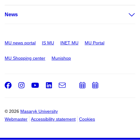
News
MU news portal
IS MU
INET MU
MU Portal
MU Shopping center
Munishop
Facebook
Instagram
Youtube
LinkedIn
e-
Add
Add
Email
mail
to
to
calendar
calendar
© 2026
Masaryk University
Webmaster
Accessibility statement
Cookies