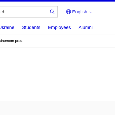
English
Search
...
Ukraine
Students
Employees
Alumni
rcinomem prsu.