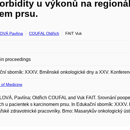
rbidity u výkonů na regionál
em prsu.
OVÁ Pavlína
COUFAL Oldřich
FAIT Vuk
in proceedings
ní sborník: XXXV. Brněnské onkologické dny a XXV. Konferenc
 of Medicine
VÁ, Pavlína; Oldřich COUFAL and Vuk FAIT. Srovnání poopera
ch u pacientek s karcinomem prsu. In Edukační sborník: XXXV.
řské zdravotnické pracovníky. Brno: Masarykův onkologický úst