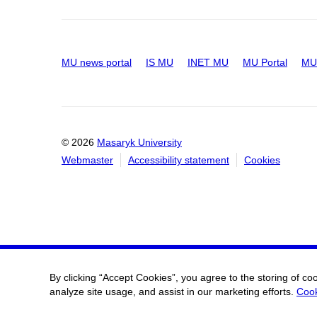
MU news portal
IS MU
INET MU
MU Portal
MU 
© 2026
Masaryk University
Webmaster
Accessibility statement
Cookies
By clicking “Accept Cookies”, you agree to the storing of co
analyze site usage, and assist in our marketing efforts.
Cook