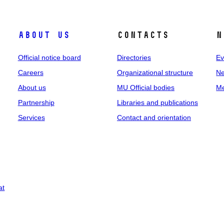
About us
Contacts
N
Official notice board
Directories
Ev
Careers
Organizational structure
Ne
About us
MU Official bodies
Me
Partnership
Libraries and publications
Services
Contact and orientation
at