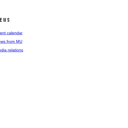
ews
ent calendar
ws from MU
dia relations