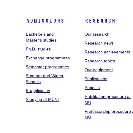
Admissions
Research
Bachelor's and
Our research
Master's studies
Research news
Ph.D. studies
Research achievements
Exchange programmes
Research topics
Semester programmes
Our equipment
Summer and Winter
Publications
Schools
Projects
E-application
Habilitation procedure at
Studying at MUNI
MU
Professorship procedure 
MU