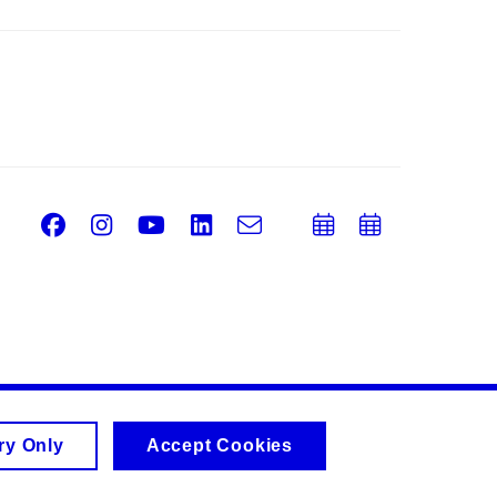
Facebook
Instagram
Youtube
LinkedIn
e-
Add
Add
Email
mail
to
to
calendar
calend
ry Only
Accept Cookies