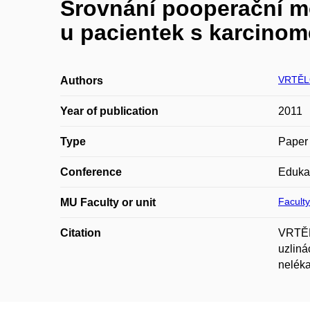
Srovnání pooperační mo
u pacientek s karcinom
VRTĚL
Authors
Year of publication
2011
Type
Paper 
Conference
Edukač
Faculty
MU Faculty or unit
Citation
VRTĚLO
uzliná
neléka