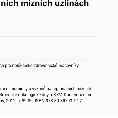
ních mízních uzlinách
e pro nelékařské zdravotnické pracovníky
ční morbidity u výkonů na regionálních mízních
 Brněnské onkologické dny a XXV. Konference pro
av, 2011, p. 85-86. ISBN 978-80-86793-17-7.