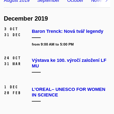
August 2019
September
October
November
December 2019
3 Oct
Baron Trenck: Nová tvář legendy
31 Dec
from 9:00 AM to 5:00 PM
24 Oct
Výstava ke 100. výročí založení LF
31 Mar
MU
1 Dec
L’OREAL– UNESCO FOR WOMEN
28 Feb
IN SCIENCE