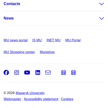
Contacts
News
MU news portal
IS MU
INET MU
MU Portal
MU Shopping center
Munishop
Facebook
Instagram
Youtube
LinkedIn
e-
Add
Add
Email
mail
to
to
calendar
calendar
© 2026
Masaryk University
Webmaster
Accessibility statement
Cookies