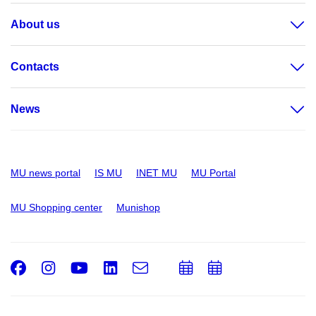
About us
Contacts
News
MU news portal
IS MU
INET MU
MU Portal
MU Shopping center
Munishop
Facebook
Instagram
Youtube
LinkedIn
e-
Add
Add
Email
mail
to
to
calendar
calendar