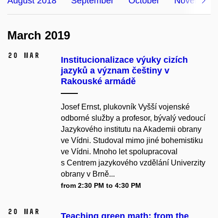
August 2018
September
October
November
March 2019
20 Mar
Institucionalizace výuky cizích
jazyků a význam češtiny v
Rakouské armádě
Josef Ernst, plukovník Vyšší vojenské
odborné služby a profesor, bývalý vedoucí
Jazykového institutu na Akademii obrany
ve Vídni. Studoval mimo jiné bohemistiku
ve Vídni. Mnoho let spolupracoval
s Centrem jazykového vzdělání Univerzity
obrany v Brně...
from 2:30 PM to 4:30 PM
20 Mar
Teaching green math: from the