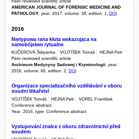
Peer-reviewed scientific article
AMERICAN JOURNAL OF FORENSIC MEDICINE AND
PATHOLOGY
, year: 2017, volume: 38, edition: 1,
DOI
2016
Nietypowa rana kłuta wskazująca na
samobójstwo rytualne
KUČEROVÁ Štěpánka
VOJTÍŠEK Tomáš
HEJNA Petr
Peer-reviewed scientific article
Archiwum Medycyny Sadowej i Kryminologii
, year:
2016, volume: 66, edition: 2,
DOI
Organizace specializačního vzdělávání v oboru
soudní lékařství
VOJTÍŠEK Tomáš
HEJNA Petr
VOREL František
Conference abstract
Year: 2016, type: Conference abstract
Vystupování znalce z oboru zdravotnictví před
soudem