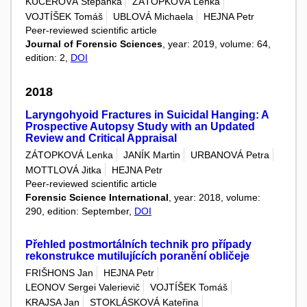
KUČEROVÁ Štěpánka
ZÁTOPKOVÁ Lenka
VOJTÍŠEK Tomáš
UBLOVÁ Michaela
HEJNA Petr
Peer-reviewed scientific article
Journal of Forensic Sciences
, year: 2019, volume: 64,
edition: 2,
DOI
2018
Laryngohyoid Fractures in Suicidal Hanging: A
Prospective Autopsy Study with an Updated
Review and Critical Appraisal
ZÁTOPKOVÁ Lenka
JANÍK Martin
URBANOVÁ Petra
MOTTLOVÁ Jitka
HEJNA Petr
Peer-reviewed scientific article
Forensic Science International
, year: 2018, volume:
290, edition: September,
DOI
Přehled postmortálních technik pro případy
rekonstrukce mutilujících poranění obličeje
FRIŠHONS Jan
HEJNA Petr
LEONOV Sergei Valerievič
VOJTÍŠEK Tomáš
KRAJSA Jan
STOKLÁSKOVÁ Kateřina