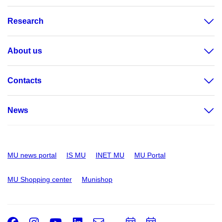
Research
About us
Contacts
News
MU news portal
IS MU
INET MU
MU Portal
MU Shopping center
Munishop
Facebook
Instagram
Youtube
LinkedIn
e-
Add
Add