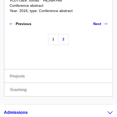
VOJTÍŠEK Tomáš
HEJNA Petr
Conference abstract
Year: 2016, type: Conference abstract
Previous
Next
1
2
Projects
Teaching
Admissions