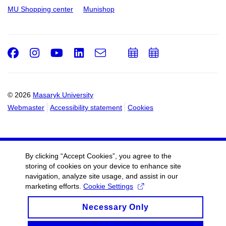
MU Shopping center
Munishop
Facebook
Instagram
Youtube
LinkedIn
e-
Add
Add
Email
mail
to
to
calendar
calendar
© 2026
Masaryk University
Webmaster
Accessibility statement
Cookies
By clicking “Accept Cookies”, you agree to the
storing of cookies on your device to enhance site
navigation, analyze site usage, and assist in our
marketing efforts.
Cookie Settings
Necessary Only