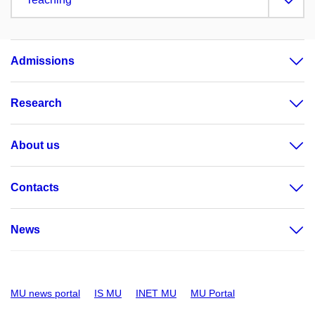
Admissions
Research
About us
Contacts
News
MU news portal
IS MU
INET MU
MU Portal