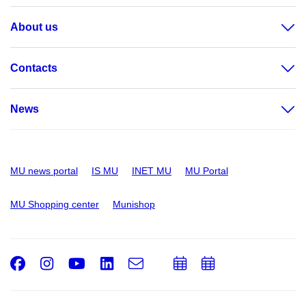
About us
Contacts
News
MU news portal
IS MU
INET MU
MU Portal
MU Shopping center
Munishop
Facebook
Instagram
Youtube
LinkedIn
e-
Add
Add
Email
mail
to
to
calendar
calendar