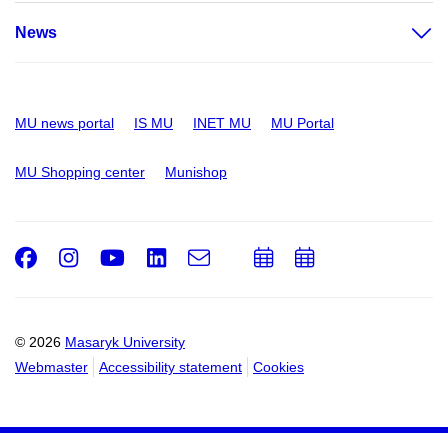
News
MU news portal
IS MU
INET MU
MU Portal
MU Shopping center
Munishop
Facebook
Instagram
Youtube
LinkedIn
e-
Add
Add
Email
mail
to
to
calendar
calendar
© 2026
Masaryk University
Webmaster
Accessibility statement
Cookies