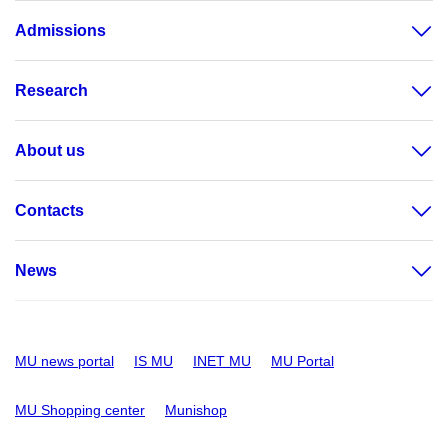
Admissions
Research
About us
Contacts
News
MU news portal
IS MU
INET MU
MU Portal
MU Shopping center
Munishop