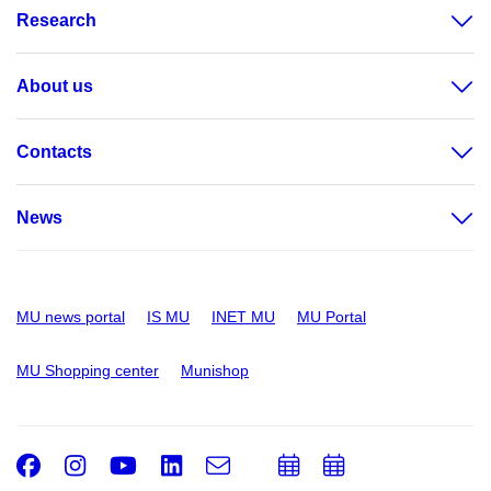
Research
About us
Contacts
News
MU news portal
IS MU
INET MU
MU Portal
MU Shopping center
Munishop
Facebook
Instagram
Youtube
LinkedIn
e-
Add
Add
Email
mail
to
to