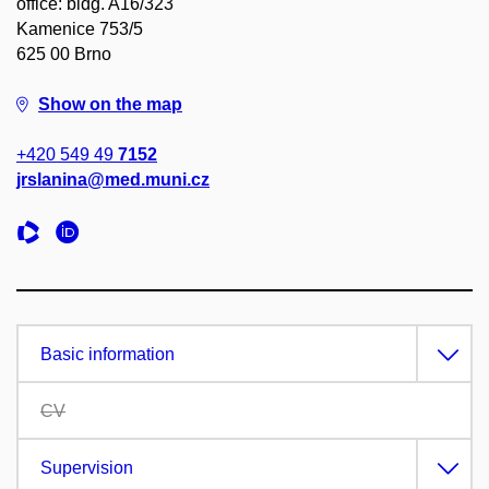
office: bldg. A16/323
Kamenice 753/5
625 00 Brno
Show on the map
+420 549 49
7152
jrslanina@med.muni.cz
Basic information
CV
Supervision