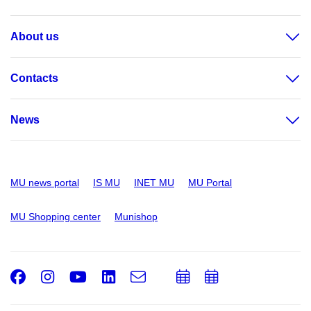
About us
Contacts
News
MU news portal
IS MU
INET MU
MU Portal
MU Shopping center
Munishop
Facebook
Instagram
Youtube
LinkedIn
e-
Add
Add
Email
mail
to
to
calendar
calendar