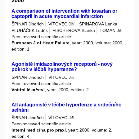
2000
A comparison of intervention with losartan or
captopril in acute myocardial infarction
ŠPINAR Jindřich
VÍTOVEC Jiří
ŠPINAROVÁ Lenka
PLUHÁČEK Luděk
FISCHEROVÁ Blanka
TOMAN Jiří
Peer-reviewed scientific article
European J of Heart Failure
, year: 2000, volume: 2000,
edition: 1
Agonisté imidazolinových receptorů - nový
pokrok v léčbě hypertenze?
ŠPINAR Jindřich
VÍTOVEC Jiří
Peer-reviewed scientific article
Vnitřní lékařství
, year: 2000, edition: 2
AII antagonisté v léčbě hypertenze a srdečního
selhání
ŠPINAR Jindřich
VÍTOVEC Jiří
Peer-reviewed scientific article
Interní medicína pro praxi
, year: 2000, volume: 2,
edition: 4