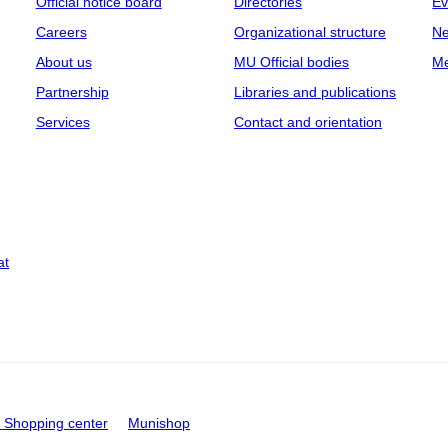
Official notice board
Directories
Ev
Careers
Organizational structure
Ne
About us
MU Official bodies
Me
Partnership
Libraries and publications
Services
Contact and orientation
at
Shopping center
Munishop