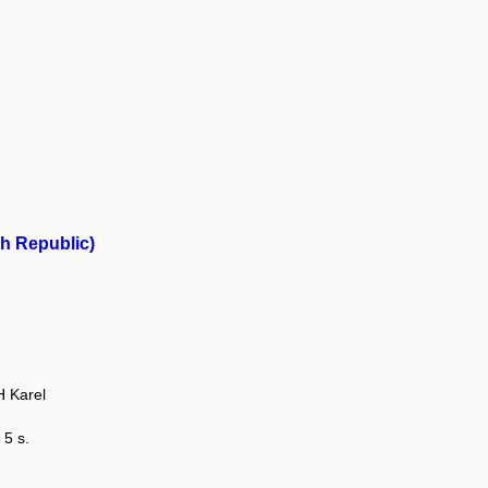
h Republic)
 Karel
 5 s.