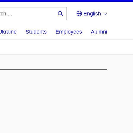
English
Search
...
Ukraine
Students
Employees
Alumni