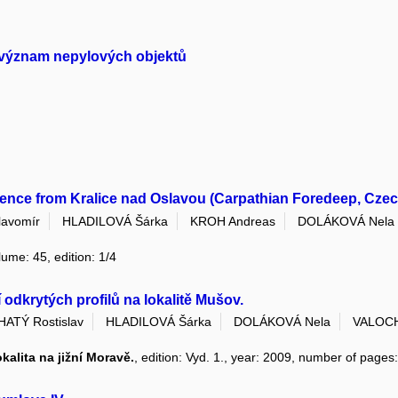
ý význam nepylových objektů
ence from Kralice nad Oslavou (Carpathian Foredeep, Czec
avomír
HLADILOVÁ Šárka
KROH Andreas
DOLÁKOVÁ Nela
lume: 45, edition: 1/4
dkrytých profilů na lokalitě Mušov.
ATÝ Rostislav
HLADILOVÁ Šárka
DOLÁKOVÁ Nela
VALOCH
kalita na jižní Moravě.
, edition: Vyd. 1., year: 2009, number of pages: