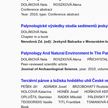
DOLÁKOVÁ Nela
ROSZKOVÁ Alena
Conference abstract
Year: 2010, type: Conference abstract
Palynologické výsledky studia sedimentů jesky
DOLÁKOVÁ Nela
Chapter in a book
Nerudová Zd. (ed): Jeskyně Balcarka v Moravském k
Palynology And Natural Environment In The Pa
DOLÁKOVÁ Nela
ROSZKOVÁ Alena
PŘICHYSTAL 
Peer-reviewed scientific article
Journal of Archaeological Science
, year: 2010, volume
Terciérní pánve a ložiska hnědého uhlí České r
PEŠEK Jiří
ADÁMEK Josef
BRZOBOHATÝ Rostisl
HOLCOVÁ Katarína
HONĚK Josef
HOŇKOVÁ KERS
OPLUŠTIL Stanislav
RADEK Mikuláš
PÁLENSKÝ P
TEODORIDIS Vasilis
TITL František
TOMANOVÁ-P
Book