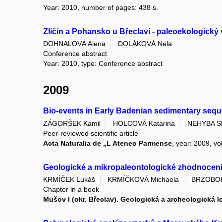
Year: 2010, number of pages: 438 s.
Zličín a Pohansko u Břeclavi - paleoekologick
DOHNALOVÁ Alena
DOLÁKOVÁ Nela
Conference abstract
Year: 2010, type: Conference abstract
2009
Bio-events in Early Badenian sedimentary sequ
ZÁGORŠEK Kamil
HOLCOVÁ Katarina
NEHYBA Sl
Peer-reviewed scientific article
Acta Naturalia de „L Ateneo Parmense
, year: 2009, vo
Geologické a mikropaleontologické zhodnocení o
KRMÍČEK Lukáš
KRMÍČKOVÁ Michaela
BRZOBOH
Chapter in a book
Mušov I (okr. Břeclav). Geologická a archeologická lo