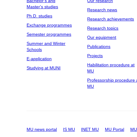
Bachelor's and
Our research
Master's studies
Research news
Ph.D. studies
Research achievements
Exchange programmes
Research topics
Semester programmes
Our equipment
Summer and Winter
Publications
Schools
Projects
E-application
Habilitation procedure at
Studying at MUNI
MU
Professorship procedure 
MU
MU news portal
IS MU
INET MU
MU Portal
MU 