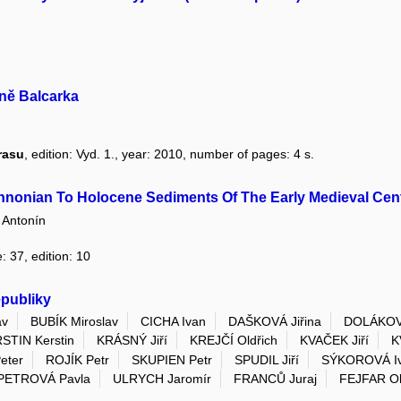
ně Balcarka
rasu
, edition: Vyd. 1., year: 2010, number of pages: 4 s.
nnonian To Holocene Sediments Of The Early Medieval Cen
Antonín
: 37, edition: 10
epubliky
av
BUBÍK Miroslav
CICHA Ivan
DAŠKOVÁ Jiřina
DOLÁKOV
TIN Kerstin
KRÁSNÝ Jiří
KREJČÍ Oldřich
KVAČEK Jiří
K
eter
ROJÍK Petr
SKUPIEN Petr
SPUDIL Jiří
SÝKOROVÁ I
ETROVÁ Pavla
ULRYCH Jaromír
FRANCŮ Juraj
FEJFAR Ol