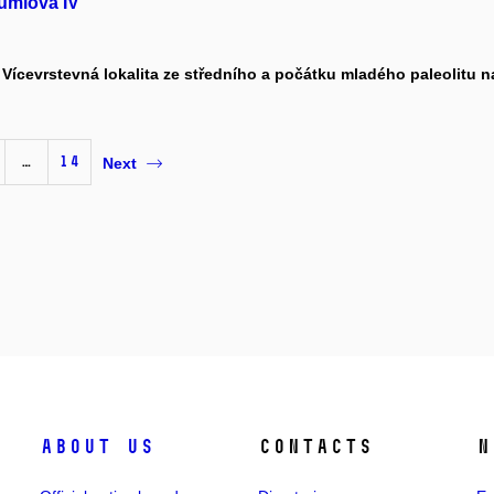
umlova IV
 Vícevrstevná lokalita ze středního a počátku mladého paleolitu 
…
14
Next
About us
Contacts
N