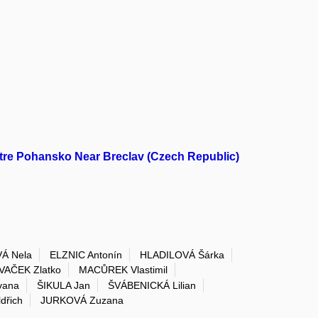
tre Pohansko Near Breclav (Czech Republic)
Á Nela
ELZNIC Antonín
HLADILOVÁ Šárka
VAČEK Zlatko
MACŮREK Vlastimil
vana
ŠIKULA Jan
ŠVÁBENICKÁ Lilian
dřich
JURKOVÁ Zuzana