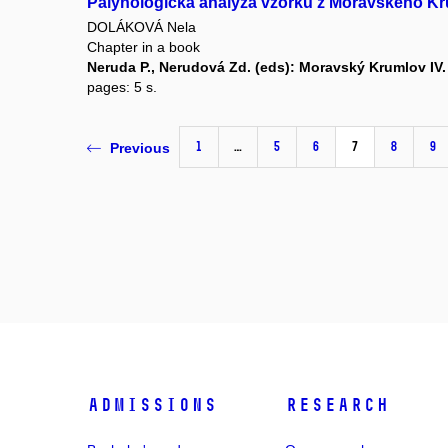
Palynologická analýza vzorků z Moravského Kr
DOLÁKOVÁ Nela
Chapter in a book
Neruda P., Nerudová Zd. (eds): Moravský Krumlov IV.
pages: 5 s.
1
…
5
6
7
8
9
Previous
Admissions
Research