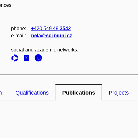
iences
phone:
+420 549 49
3542
e‑mail:
nela@sci.muni.cz
social and academic networks:
n
Qualifications
Publications
Projects