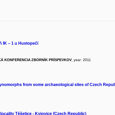
 IK – 1 u Hustopečí
Á KONFERENCIA ZBORNÍK PRÍSPEVKOV
, year: 2011
alynomorphs from some archaeological sites of Czech Repub
 locality Těšetice - Kyjovice (Czech Republic)