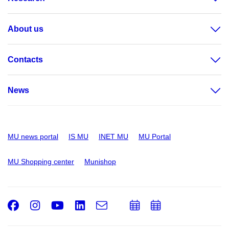
About us
Contacts
News
MU news portal
IS MU
INET MU
MU Portal
MU Shopping center
Munishop
Facebook
Instagram
Youtube
LinkedIn
e-
Add
Add
Email
mail
to
to
calendar
calendar