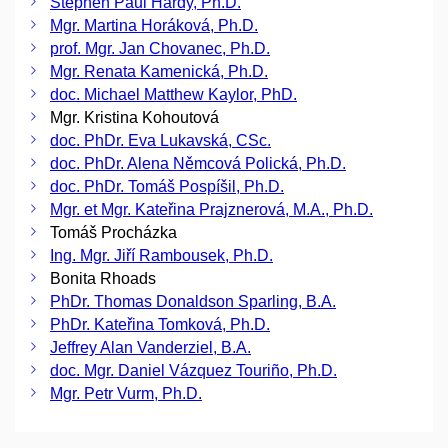
Stephen Paul Hardy, Ph.D.
Mgr. Martina Horáková, Ph.D.
prof. Mgr. Jan Chovanec, Ph.D.
Mgr. Renata Kamenická, Ph.D.
doc. Michael Matthew Kaylor, PhD.
Mgr. Kristina Kohoutová
doc. PhDr. Eva Lukavská, CSc.
doc. PhDr. Alena Němcová Polická, Ph.D.
doc. PhDr. Tomáš Pospíšil, Ph.D.
Mgr. et Mgr. Kateřina Prajznerová, M.A., Ph.D.
Tomáš Procházka
Ing. Mgr. Jiří Rambousek, Ph.D.
Bonita Rhoads
PhDr. Thomas Donaldson Sparling, B.A.
PhDr. Kateřina Tomková, Ph.D.
Jeffrey Alan Vanderziel, B.A.
doc. Mgr. Daniel Vázquez Touriño, Ph.D.
Mgr. Petr Vurm, Ph.D.