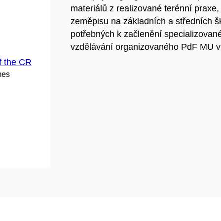
materiálů z realizované terénní praxe,
zeměpisu na základních a středních š
potřebných k začlenění specializované
vzdělávání organizovaného PdF MU v
f the CR
mes