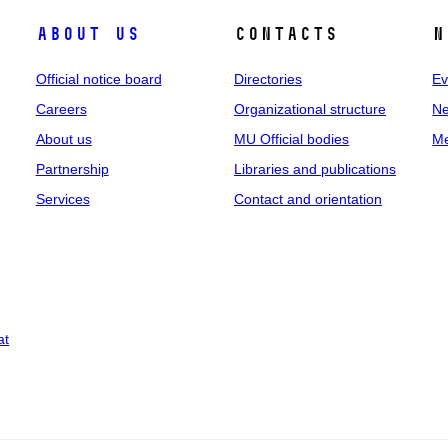
About us
Contacts
N
Official notice board
Directories
Ev
Careers
Organizational structure
Ne
About us
MU Official bodies
Me
Partnership
Libraries and publications
Services
Contact and orientation
at