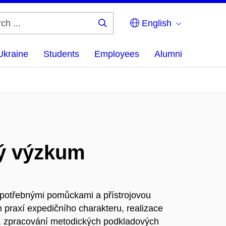
English
Search
...
Ukraine
Students
Employees
Alumni
ký výzkum
ě potřebnými pomůckami a přístrojovou
 praxí expedičního charakteru, realizace
xe, zpracování metodických podkladových