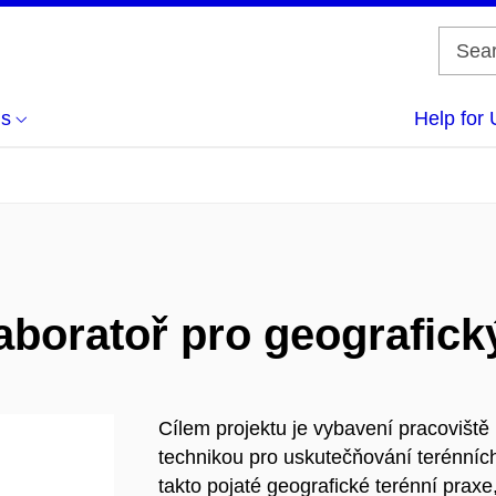
us
Help for 
laboratoř pro geografic
Cílem projektu je vybavení pracovišt
technikou pro uskutečňování terénních
takto pojaté geografické terénní pra