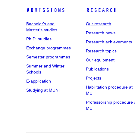
Admissions
Research
Bachelor's and
Our research
Master's studies
Research news
Ph.D. studies
Research achievements
Exchange programmes
Research topics
Semester programmes
Our equipment
Summer and Winter
Publications
Schools
Projects
E-application
Habilitation procedure at
Studying at MUNI
MU
Professorship procedure 
MU