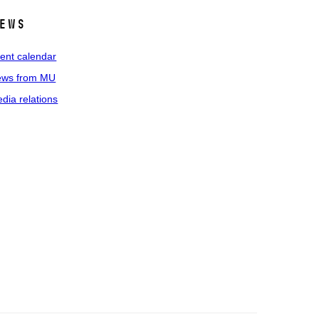
ews
ent calendar
ws from MU
dia relations