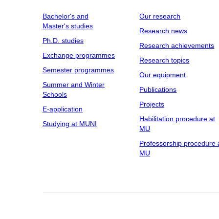
Bachelor's and
Our research
Master's studies
Research news
Ph.D. studies
Research achievements
Exchange programmes
Research topics
Semester programmes
Our equipment
Summer and Winter
Publications
Schools
Projects
E-application
Habilitation procedure at
Studying at MUNI
MU
Professorship procedure 
MU