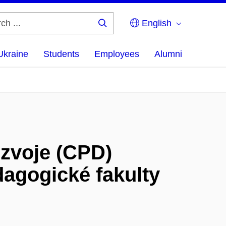
English
Search
...
Ukraine
Students
Employees
Alumni
zvoje (CPD)
agogické fakulty