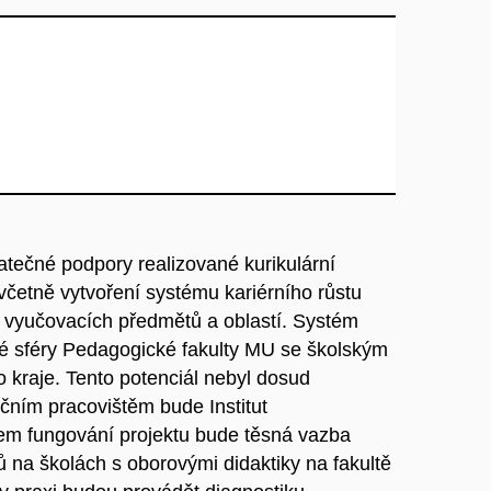
atečné podpory realizované kurikulární
včetně vytvoření systému kariérního růstu
vyučovacích předmětů a oblastí. Systém
é sféry Pedagogické fakulty MU se školským
kraje. Tento potenciál nebyl dosud
čním pracovištěm bude Institut
em fungování projektu bude těsná vazba
ů na školách s oborovými didaktiky na fakultě