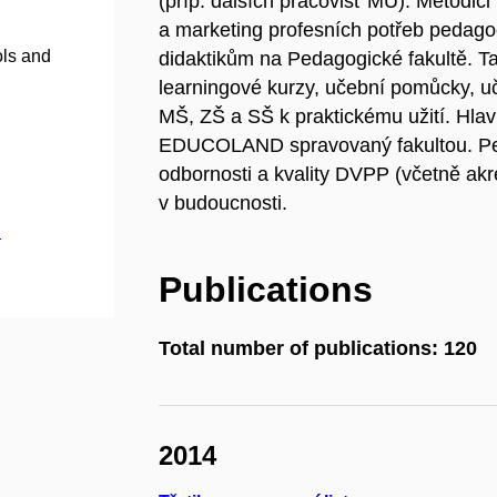
(příp. dalších pracovišť MU). Metodici
a marketing profesních potřeb pedag
ols and
didaktikům na Pedagogické fakultě. T
learningové kurzy, učební pomůcky, uč
MŠ, ZŠ a SŠ k praktickému užití. Hl
EDUCOLAND spravovaný fakultou. Pe
odbornosti a kvality DVPP (včetně akred
v budoucnosti.
.
Publications
Total number of publications: 120
2014