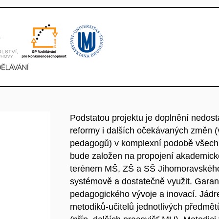
Podstatou projektu je doplnění nedost
reformy i dalších očekávaných změn (
pedagogů) v komplexní podobě všech 
bude založen na propojení akademick
terénem MŠ, ZŠ a SŠ Jihomoravského 
systémově a dostatečně využit. Garan
pedagogického vývoje a inovací. Jádr
metodiků-učitelů jednotlivých předmět