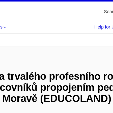
us
Help for 
 trvalého profesního ro
covníků propojením ped
ní Moravě (EDUCOLAND)