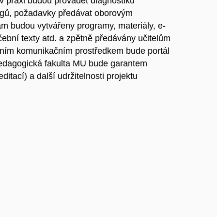
 v praxi budou provádět diagnostiku
ogů, požadavky předávat oborovým
am budou vytvářeny programy, materiály, e-
ební texty atd. a zpětně předávány učitelům
avním komunikačním prostředkem bude portál
dagogická fakulta MU bude garantem
itací) a další udržitelnosti projektu