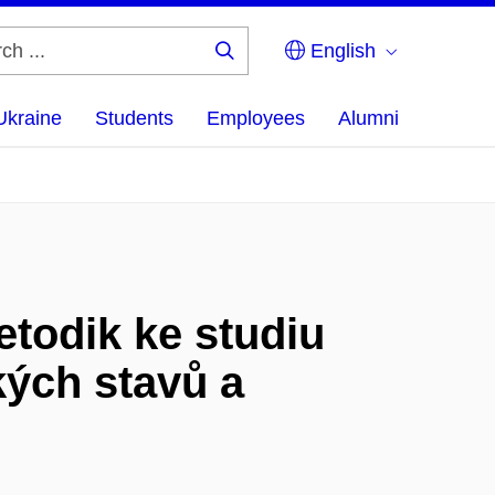
English
Search
...
Ukraine
Students
Employees
Alumni
todik ke studiu
kých stavů a