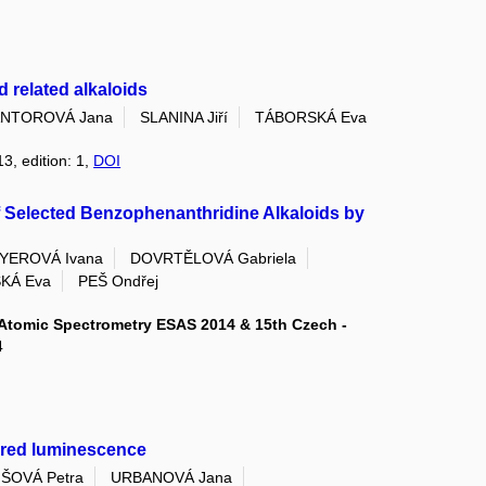
d related alkaloids
NTOROVÁ Jana
SLANINA Jiří
TÁBORSKÁ Eva
3, edition: 1,
DOI
of Selected Benzophenanthridine Alkaloids by
YEROVÁ Ivana
DOVRTĚLOVÁ Gabriela
KÁ Eva
PEŠ Ondřej
Atomic Spectrometry ESAS 2014 & 15th Czech -
4
 red luminescence
ŠOVÁ Petra
URBANOVÁ Jana