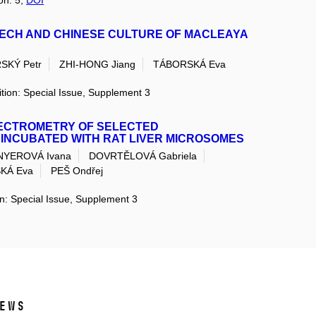
ion: 5,
DOI
ZECH AND CHINESE CULTURE OF MACLEAYA
SKÝ Petr
ZHI-HONG Jiang
TÁBORSKÁ Eva
ition: Special Issue, Supplement 3
ECTROMETRY OF SELECTED
INCUBATED WITH RAT LIVER MICROSOMES
NYEROVÁ Ivana
DOVRTĚLOVÁ Gabriela
KÁ Eva
PEŠ Ondřej
on: Special Issue, Supplement 3
ews