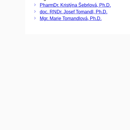
PharmDr. Kristýna Šebrlová, Ph.D.
doc. RNDr. Josef Tomandl, Ph.D.
Mgr. Marie Tomandlová, Ph.D.