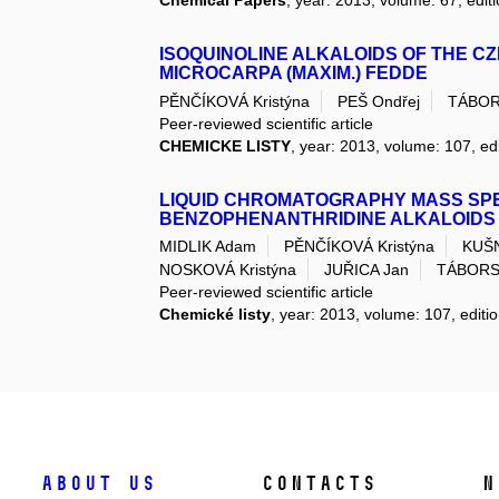
Chemical Papers
, year: 2013, volume: 67, edit
ISOQUINOLINE ALKALOIDS OF THE C
MICROCARPA (MAXIM.) FEDDE
PĚNČÍKOVÁ Kristýna
PEŠ Ondřej
TÁBOR
Peer-reviewed scientific article
CHEMICKE LISTY
, year: 2013, volume: 107, ed
LIQUID CHROMATOGRAPHY MASS SP
BENZOPHENANTHRIDINE ALKALOIDS 
MIDLIK Adam
PĚNČÍKOVÁ Kristýna
KUŠ
NOSKOVÁ Kristýna
JUŘICA Jan
TÁBORS
Peer-reviewed scientific article
Chemické listy
, year: 2013, volume: 107, editi
About us
Contacts
N