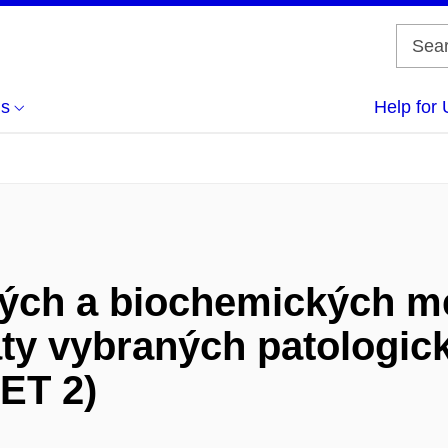
us
Help for 
ých a biochemických me
ty vybraných patologic
ET 2)