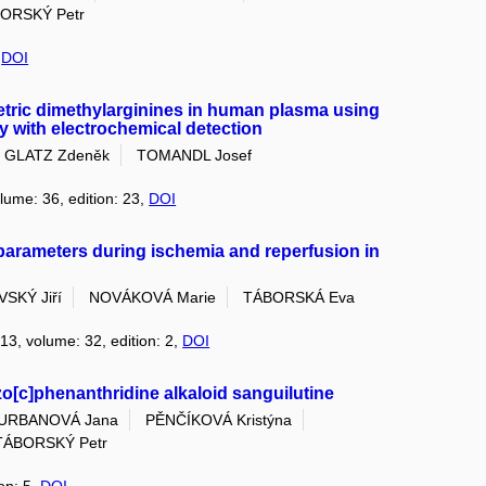
ORSKÝ Petr
,
DOI
tric dimethylarginines in human plasma using
 with electrochemical detection
GLATZ Zdeněk
TOMANDL Josef
olume: 36, edition: 23,
DOI
parameters during ischemia and reperfusion in
SKÝ Jiří
NOVÁKOVÁ Marie
TÁBORSKÁ Eva
013, volume: 32, edition: 2,
DOI
zo[c]phenanthridine alkaloid sanguilutine
URBANOVÁ Jana
PĚNČÍKOVÁ Kristýna
TÁBORSKÝ Petr