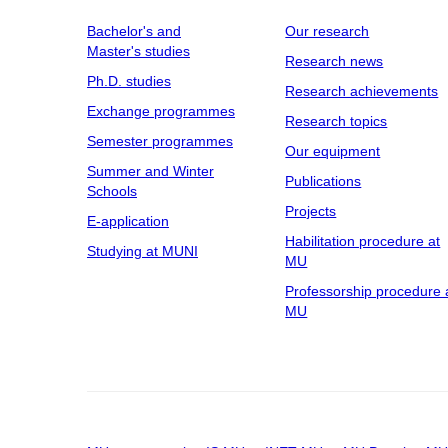
Bachelor's and
Our research
Master's studies
Research news
Ph.D. studies
Research achievements
Exchange programmes
Research topics
Semester programmes
Our equipment
Summer and Winter
Publications
Schools
Projects
E-application
Habilitation procedure at
Studying at MUNI
MU
Professorship procedure 
MU