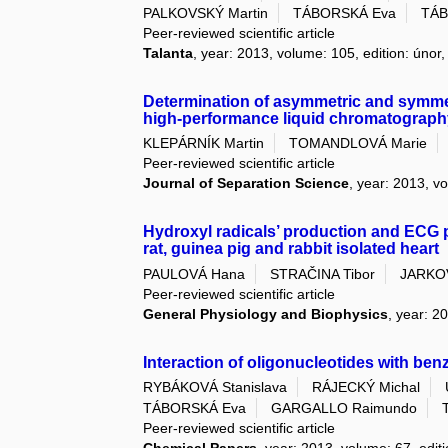
PALKOVSKÝ Martin
TÁBORSKÁ Eva
TÁB
Peer-reviewed scientific article
Talanta
, year: 2013, volume: 105, edition: únor
Determination of asymmetric and symme
high-performance liquid chromatography
KLEPÁRNÍK Martin
TOMANDLOVÁ Marie
Peer-reviewed scientific article
Journal of Separation Science
, year: 2013, v
Hydroxyl radicals’ production and ECG 
rat, guinea pig and rabbit isolated heart
PAULOVÁ Hana
STRAČINA Tibor
JARKOV
Peer-reviewed scientific article
General Physiology and Biophysics
, year: 2
Interaction of oligonucleotides with ben
RYBÁKOVÁ Stanislava
RÁJECKÝ Michal
TÁBORSKÁ Eva
GARGALLO Raimundo
Peer-reviewed scientific article