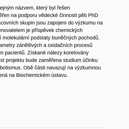
tejným názvem, který byl řešen
řen na podporu vědecké činnosti pěti PhD
pracovních skupin jsou zapojeni do výzkumu na
novatelem je příspěvek chemických
í molekulární podstaty buněčných pochodů.
ametry zánětlivých a oxidačních procesů
n pacientů. Získané nálezy korelovány
ást projektu bude zaměřena studium účinku
abolismus. Obě části navazují na výzkumnou
šená na Biochemickém ústavu.