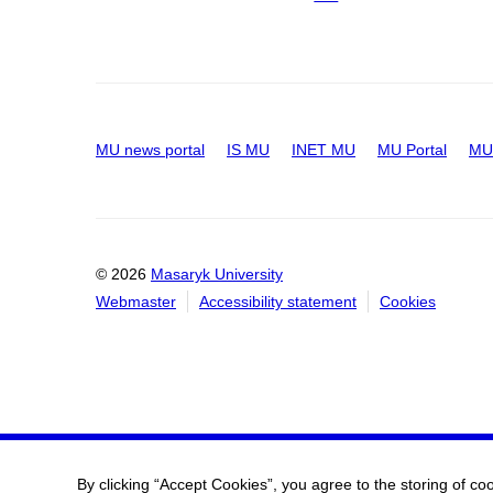
MU news portal
IS MU
INET MU
MU Portal
MU 
© 2026
Masaryk University
Webmaster
Accessibility statement
Cookies
By clicking “Accept Cookies”, you agree to the storing of co