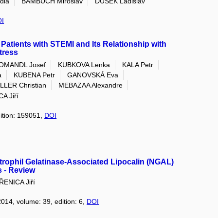
dia
BAMBUCH Miroslav
DUŠEK Ladislav
I
 Patients with STEMI and Its Relationship with
tress
OMANDL Josef
KUBKOVA Lenka
KALA Petr
a
KUBENA Petr
GANOVSKÁ Eva
LER Christian
MEBAZAA Alexandre
A Jiří
dition: 159051,
DOI
utrophil Gelatinase-Associated Lipocalin (NGAL)
s - Review
ŘENICA Jiří
2014, volume: 39, edition: 6,
DOI