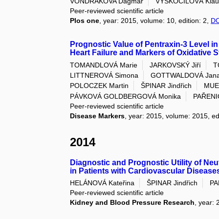
VONDRAKOVA Dagmar
VYSKOČILOVÁ Klau
Peer-reviewed scientific article
Plos one
, year: 2015, volume: 10, edition: 2,
DO
Prognostic Value of Pentraxin-3 Level in
Heart Failure and Markers of Oxidative S
TOMANDLOVÁ Marie
JARKOVSKÝ Jiří
T
LITTNEROVÁ Simona
GOTTWALDOVÁ Jan
POLOCZEK Martin
ŠPINAR Jindřich
MUEL
PÁVKOVÁ GOLDBERGOVÁ Monika
PAŘENIC
Peer-reviewed scientific article
Disease Markers
, year: 2015, volume: 2015, e
2014
Diagnostic and Prognostic Utility of Ne
in Patients with Cardiovascular Disease
HELÁNOVÁ Kateřina
ŠPINAR Jindřich
PA
Peer-reviewed scientific article
Kidney and Blood Pressure Research
, year: 