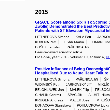
2015
GRACE Score among Six Risk Scoring S
Zwolle) Demonstrated the Best Predictive
Patients with ST-Elevation Myocardial In
LITTNEROVÁ Simona
KALA Petr
JARKOV
KUBENA Petr
TESÁK Martin
TOMAN Ond
DUŠEK Ladislav
PAŘENICA Jiří
Peer-reviewed scientific article
Plos one
, year: 2015, volume: 10, edition: 4,
DO
Positive Influence of Being Overweight/
Hospitalised Due to Acute Heart Failure
LITTNEROVÁ Simona
PAŘENICA Jiří
ŠPI
WIDIMSKÝ Petr
JARKOVSKÝ Jiří
MIKLÍK
BELOHLAVEK Jan
MALEK Filip
FELŠŐCI
CIHALIK Cestmir
ŠPÁC Jiří
AL-HITI Hikm
KRUGER Andreas
MALEK Josef
MIKUŠO
BOHACOVA Stanislava
POHLUDKOVA Lidka