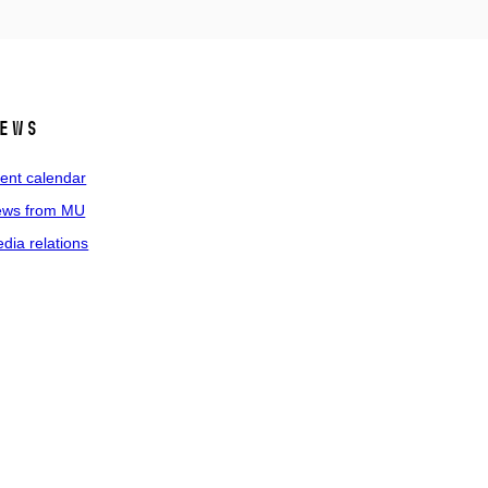
ews
ent calendar
ws from MU
dia relations