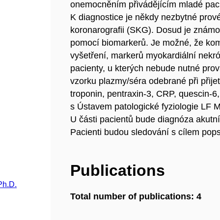
onemocněním přivádějícím mladé pacie
K diagnostice je někdy nezbytné provés
koronarografii (SKG). Dosud je známo
pomocí biomarkerů. Je možné, že kom
vyšetření, markerů myokardiální nekró
pacienty, u kterých nebude nutné pro
vzorku plazmy/séra odebrané při přije
troponin, pentraxin-3, CRP, quescin-6
s Ústavem patologické fyziologie LF 
U části pacientů bude diagnóza akutn
Pacienti budou sledování s cílem pops
Publications
Ph.D.
Total number of publications: 4