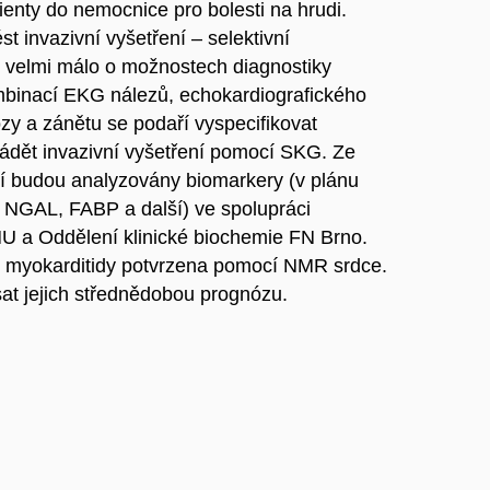
nty do nemocnice pro bolesti na hrudi.
t invazivní vyšetření – selektivní
 velmi málo o možnostech diagnostiky
binací EKG nálezů, echokardiografického
zy a zánětu se podaří vyspecifikovat
vádět invazivní vyšetření pomocí SKG. Ze
tí budou analyzovány biomarkery (v plánu
, NGAL, FABP a další) ve spolupráci
MU a Oddělení klinické biochemie FN Brno.
í myokarditidy potvrzena pomocí NMR srdce.
at jejich střednědobou prognózu.