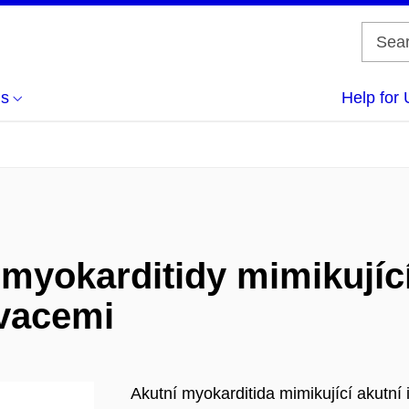
us
Help for 
myokarditidy mimikující
vacemi
Akutní myokarditida mimikující akutní 