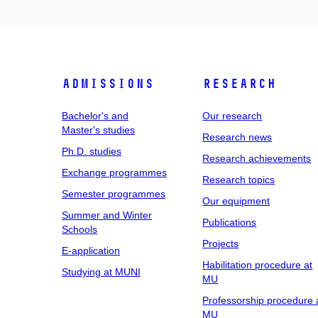
Admissions
Research
Bachelor's and
Our research
Master's studies
Research news
Ph.D. studies
Research achievements
Exchange programmes
Research topics
Semester programmes
Our equipment
Summer and Winter
Publications
Schools
Projects
E-application
Habilitation procedure at
Studying at MUNI
MU
Professorship procedure 
MU