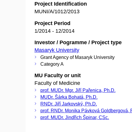
Project Identification
MUNI/A/1012/2013
Project Period
1/2014 - 12/2014
Investor / Pogramme / Project type
Masaryk University
Grant Agency of Masaryk University
Category A
MU Faculty or unit
Faculty of Medicine
prof. MUDr. Mgr. Jiří Pařenica, Ph.D.
MUDr. Šárka Bohatá, Ph.D.
RNDr. Jiří Jarkovský, Ph.D.
prof. RNDr. Monika Pávková Goldbergová, 
prof. MUDr. Jindřich Špinar, CSc.