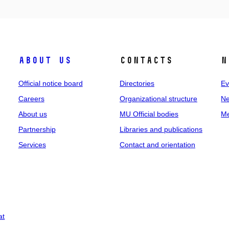
About us
Contacts
N
Official notice board
Directories
Ev
Careers
Organizational structure
Ne
About us
MU Official bodies
Me
Partnership
Libraries and publications
Services
Contact and orientation
at