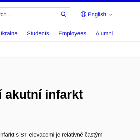
English
Search
...
Ukraine
Students
Employees
Alumni
 akutní infarkt
infarkt s ST elevacemi je relativně častým