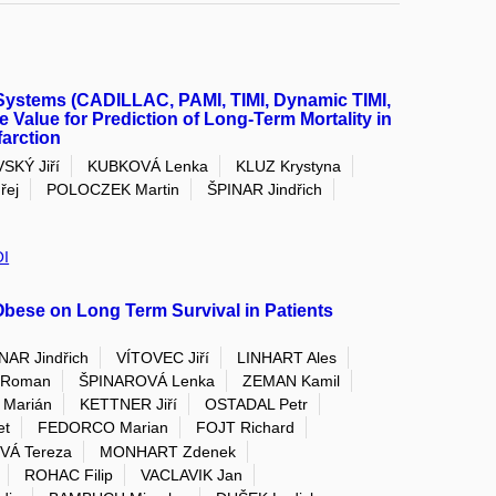
ystems (CADILLAC, PAMI, TIMI, Dynamic TIMI,
 Value for Prediction of Long-Term Mortality in
farction
SKÝ Jiří
KUBKOVÁ Lenka
KLUZ Krystyna
řej
POLOCZEK Martin
ŠPINAR Jindřich
I
Obese on Long Term Survival in Patients
NAR Jindřich
VÍTOVEC Jiří
LINHART Ales
 Roman
ŠPINAROVÁ Lenka
ZEMAN Kamil
 Marián
KETTNER Jiří
OSTADAL Petr
et
FEDORCO Marian
FOJT Richard
VÁ Tereza
MONHART Zdenek
ROHAC Filip
VACLAVIK Jan