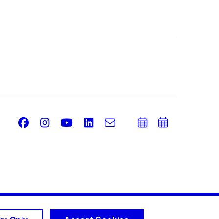
Facebook
Instagram
Youtube
LinkedIn
e-
Add
Add
Email
mail
to
to
calendar
calend